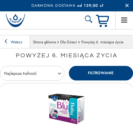
DARMOWA DOSTAWA
od 139,00 zł
Wstecz
Strona główna
Dla Dzieci
Powyżej 6. miesiąca życia
POWYŻEJ 6. MIESIĄCA ŻYCIA
FILTROWANIE
Zmień sortowanie
Najlepsza trafność