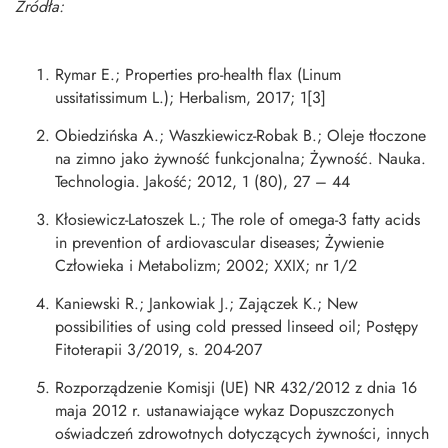
Źródła:
Rymar E.; Properties pro-health flax (Linum
ussitatissimum L.); Herbalism, 2017; 1[3]
Obiedzińska A.; Waszkiewicz-Robak B.; Oleje tłoczone
na zimno jako żywność funkcjonalna; Żywność. Nauka.
Technologia. Jakość; 2012, 1 (80), 27 – 44
Kłosiewicz-Latoszek L.; The role of omega-3 fatty acids
in prevention of ardiovascular diseases; Żywienie
Człowieka i Metabolizm; 2002; XXIX; nr 1/2
Kaniewski R.; Jankowiak J.; Zajączek K.; New
possibilities of using cold pressed linseed oil; Postępy
Fitoterapii 3/2019, s. 204-207
Rozporządzenie Komisji (UE) NR 432/2012 z dnia 16
maja 2012 r. ustanawiające wykaz Dopuszczonych
oświadczeń zdrowotnych dotyczących żywności, innych