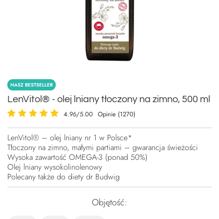
NASZ BESTSELLER
LenVitol® - olej lniany tłoczony na zimno, 500 ml
4.96/5.00
Opinie (1270)
LenVitol® – olej lniany nr 1 w Polsce*
Tłoczony na zimno, małymi partiami – gwarancja świeżości
Wysoka zawartość OMEGA-3 (ponad 50%)
Olej lniany wysokolinolenowy
Polecany także do diety dr Budwig
Objętość