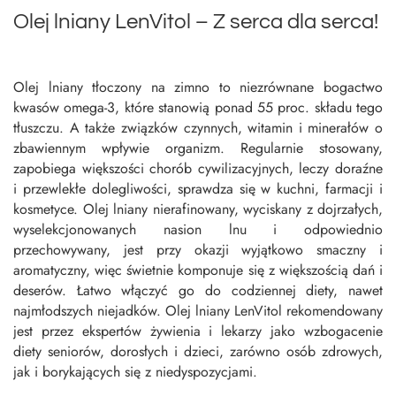
Olej lniany LenVitol – Z serca dla serca!
Olej lniany tłoczony na zimno to niezrównane bogactwo
kwasów omega-3, które stanowią ponad 55 proc. składu tego
tłuszczu. A także związków czynnych, witamin i minerałów o
zbawiennym wpływie organizm. Regularnie stosowany,
zapobiega większości chorób cywilizacyjnych, leczy doraźne
i przewlekłe dolegliwości, sprawdza się w kuchni, farmacji i
kosmetyce. Olej lniany nierafinowany, wyciskany z dojrzałych,
wyselekcjonowanych nasion lnu i odpowiednio
przechowywany, jest przy okazji wyjątkowo smaczny i
aromatyczny, więc świetnie komponuje się z większością dań i
deserów. Łatwo włączyć go do codziennej diety, nawet
najmłodszych niejadków. Olej lniany LenVitol rekomendowany
jest przez ekspertów żywienia i lekarzy jako wzbogacenie
diety seniorów, dorosłych i dzieci, zarówno osób zdrowych,
jak i borykających się z niedyspozycjami.