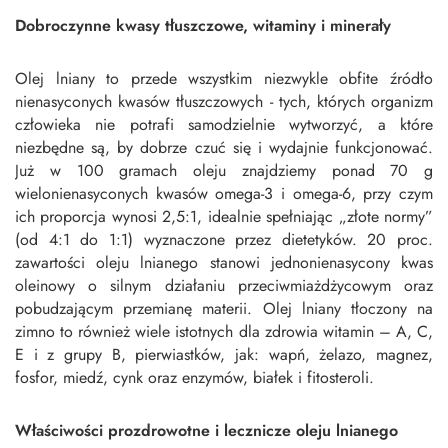
Dobroczynne kwasy tłuszczowe, witaminy i minerały
Olej lniany to przede wszystkim niezwykle obfite źródło
nienasyconych kwasów tłuszczowych - tych, których organizm
człowieka nie potrafi samodzielnie wytworzyć, a które
niezbędne są, by dobrze czuć się i wydajnie funkcjonować.
Już w 100 gramach oleju znajdziemy ponad 70 g
wielonienasyconych kwasów omega-3 i omega-6, przy czym
ich proporcja wynosi 2,5:1, idealnie spełniając „złote normy”
(od 4:1 do 1:1) wyznaczone przez dietetyków. 20 proc.
zawartości oleju lnianego stanowi jednonienasycony kwas
oleinowy o silnym działaniu przeciwmiażdżycowym oraz
pobudzającym przemianę materii. Olej lniany tłoczony na
zimno to również wiele istotnych dla zdrowia witamin – A, C,
E i z grupy B, pierwiastków, jak: wapń, żelazo, magnez,
fosfor, miedź, cynk oraz enzymów, białek i fitosteroli.
Właściwości prozdrowotne i lecznicze oleju lnianego