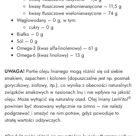
kwasy tłuszczowe jednonienasycone – 11,5 g
kwasy tłuszczowe wielonienasycone – 74 g
Węglowodany – 0 g, w tym:
cukry – 0 g
Białko – 0 g
Sól – 0 g
Omega-3 (kwas alfa-linolenowy) – 61 g
Omega-6 (kwas linolowy) – 13 g
UWAGA!
Partie oleju lnianego mogą różnić się od siebie
smakiem, zapachem i kolorem (dopuszczalne jest np. posmak
goryczkowy, ziołowy, itp.), co wynika z obecności naturalnych
związków smakowych w nasionach lnu i nie wpływa na jakość
®
oleju. Może wytrącić się naturalny osad. Olej lniany LenVitol
powinien być stosowany wyłącznie na zimno – nie należy
podgrzewać i smażyć na nim potraw, gdyż powoduje to
utratę wartości odżywczych.