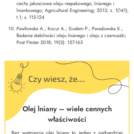
cechy jakosciowe oleju rzepakowego, lnianego i
lniankowego; Agricultural Engineering; 2013; z. 1(141);
t.1; s. 115-124
Pawłowska A.; Kocur A.; Siudem P.; Paradowska K.;
Badanie stabilności oleju lnianego i oleju z czarnuszki;
Post Fitoter 2018; 19(3): 157-163
Olej lniany – wiele cennych
właściwości
Bez wątpienia olej lniany to jeden z najbardziej