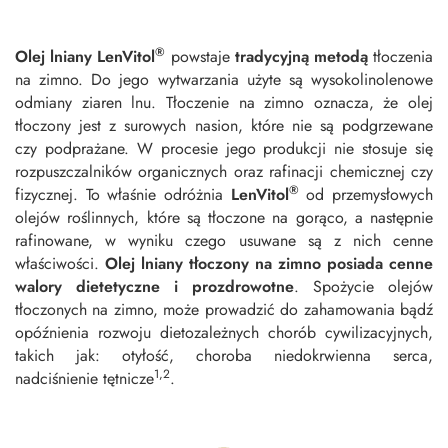
®
Olej lniany LenVitol
powstaje
tradycyjną metodą
tłoczenia
na zimno. Do jego wytwarzania użyte są wysokolinolenowe
odmiany ziaren lnu. Tłoczenie na zimno oznacza, że olej
tłoczony jest z surowych nasion, które nie są podgrzewane
czy podprażane. W procesie jego produkcji nie stosuje się
rozpuszczalników organicznych oraz rafinacji chemicznej czy
®
fizycznej. To właśnie odróżnia
LenVitol
od przemysłowych
olejów roślinnych, które są tłoczone na gorąco, a następnie
rafinowane, w wyniku czego usuwane są z nich cenne
właściwości.
Olej lniany tłoczony na zimno posiada cenne
walory dietetyczne i prozdrowotne
. Spożycie olejów
tłoczonych na zimno, może prowadzić do zahamowania bądź
opóźnienia rozwoju dietozależnych chorób cywilizacyjnych,
takich jak: otyłość, choroba niedokrwienna serca,
1,2
nadciśnienie tętnicze
.