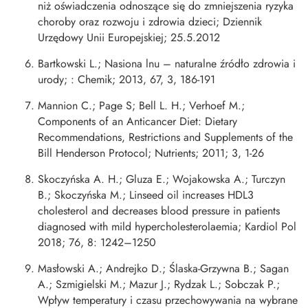
niż oświadczenia odnoszące się do zmniejszenia ryzyka
choroby oraz rozwoju i zdrowia dzieci; Dziennik
Urzędowy Unii Europejskiej; 25.5.2012
Bartkowski L.; Nasiona lnu – naturalne źródło zdrowia i
urody; : Chemik; 2013, 67, 3, 186-191
Mannion C.; Page S; Bell L. H.; Verhoef M.;
Components of an Anticancer Diet: Dietary
Recommendations, Restrictions and Supplements of the
Bill Henderson Protocol; Nutrients; 2011; 3, 1-26
Skoczyńska A. H.; Gluza E.; Wojakowska A.; Turczyn
B.; Skoczyńska M.; Linseed oil increases HDL3
cholesterol and decreases blood pressure in patients
diagnosed with mild hypercholesterolaemia; Kardiol Pol
2018; 76, 8: 1242–1250
Masłowski A.; Andrejko D.; Ślaska-Grzywna B.; Sagan
A.; Szmigielski M.; Mazur J.; Rydzak L.; Sobczak P.;
Wpływ temperatury i czasu przechowywania na wybrane