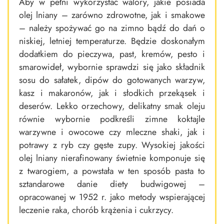
Aby w pełni wykorzystać walory, jakie posiada
olej lniany – zarówno zdrowotne, jak i smakowe
– należy spożywać go na zimno bądź do dań o
niskiej, letniej temperaturze. Będzie doskonałym
dodatkiem do pieczywa, past, kremów, pesto i
smarowideł, wybornie sprawdzi się jako składnik
sosu do sałatek, dipów do gotowanych warzyw,
kasz i makaronów, jak i słodkich przekąsek i
deserów. Lekko orzechowy, delikatny smak oleju
równie wybornie podkreśli zimne koktajle
warzywne i owocowe czy mleczne shaki, jak i
potrawy z ryb czy gęste zupy. Wysokiej jakości
olej lniany nierafinowany świetnie komponuje się
z twarogiem, a powstała w ten sposób pasta to
sztandarowe danie diety budwigowej –
opracowanej w 1952 r. jako metody wspierającej
leczenie raka, chorób krążenia i cukrzycy.