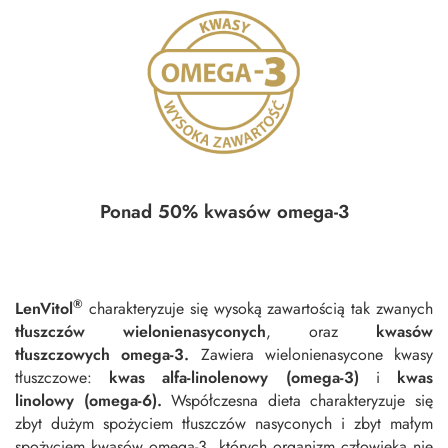
Ponad 50% kwasów omega-3
®
LenVitol
charakteryzuje się wysoką zawartością tak zwanych
tłuszczów wielonienasyconych
, oraz
kwasów
tłuszczowych omega-3.
Zawiera wielonienasycone kwasy
tłuszczowe:
kwas alfa-linolenowy (omega-3)
i
kwas
linolowy (omega-6).
Współczesna dieta charakteryzuje się
zbyt dużym spożyciem tłuszczów nasyconych i zbyt małym
spożyciem kwasów omega-3, których organizm człowieka nie