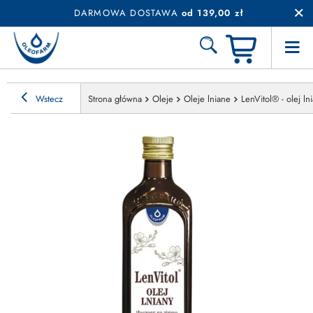
DARMOWA DOSTAWA
od 139,00 zł
Wstecz
Strona główna
Oleje
Oleje lniane
LenVitol® - olej l