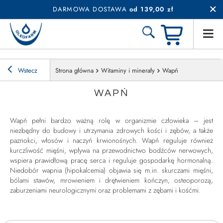
DARMOWA DOSTAWA
od 139,00 zł
Wstecz
Strona główna
Witaminy i minerały
Wapń
WAPŃ
Wapń pełni bardzo ważną rolę w organizmie człowieka – jest
niezbędny do budowy i utrzymania zdrowych kości i zębów, a także
paznokci, włosów i naczyń krwionośnych. Wapń reguluje również
kurczliwość mięśni, wpływa na przewodnictwo bodźców nerwowych,
wspiera prawidłową pracę serca i reguluje gospodarkę hormonalną.
Niedobór wapnia (hipokalcemia) objawia się m.in. skurczami mięśni,
bólami stawów, mrowieniem i drętwieniem kończyn, osteoporozą,
zaburzeniami neurologicznymi oraz problemami z zębami i kośćmi.