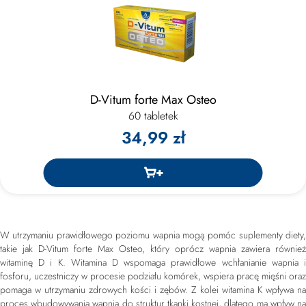
D-Vitum forte Max Osteo
60 tabletek
34,99 zł
W utrzymaniu prawidłowego poziomu wapnia mogą pomóc suplementy diety,
takie jak D-Vitum forte Max Osteo, który oprócz wapnia zawiera również
witaminę D i K. Witamina D wspomaga prawidłowe wchłanianie wapnia i
fosforu, uczestniczy w procesie podziału komórek, wspiera pracę mięśni oraz
pomaga w utrzymaniu zdrowych kości i zębów. Z kolei witamina K wpływa na
proces wbudowywania wapnia do struktur tkanki kostnej, dlatego ma wpływ na