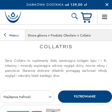
DARMOWA DOSTAWA
od 139,00 zł
Wstecz
Strona główna
Produkty Oleofarm
Collatris
COLLATRIS
Seria Collatris to suplementy diety zawierające kolagen typu I i III,
witaminy i minerały wspierające zdrowy wygląd skóry, mocne włosy i
paznokcie. Starannie dobrane składniki pomagają zachować młody
wygląd i naturalny blask każdego dnia.
FILTROWANIE
Zmień sortowanie
Najlepsza trafność