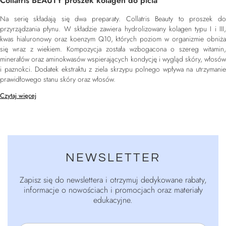
Collatris BEAUTY proszek kolagen do picia
Na serię składają się dwa preparaty. Collatris Beauty to proszek do
przyrządzania płynu. W składzie zawiera hydrolizowany kolagen typu I i III,
kwas hialuronowy oraz koenzym Q10, których poziom w organizmie obniża
się wraz z wiekiem. Kompozycja została wzbogacona o szereg witamin,
minerałów oraz aminokwasów wspierających kondycję i wygląd skóry, włosów
i paznokci. Dodatek ekstraktu z ziela skrzypu polnego wpływa na utrzymanie
prawidłowego stanu skóry oraz włosów.
Czytaj więcej
NEWSLETTER
Zapisz się do newslettera i otrzymuj dedykowane rabaty,
informacje o nowościach i promocjach oraz materiały
edukacyjne.