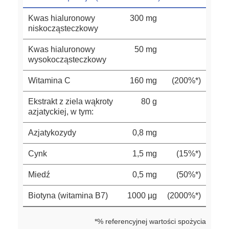
Kwas hialuronowy
300 mg
niskocząsteczkowy
Kwas hialuronowy
50 mg
wysokocząsteczkowy
Witamina C
160 mg
(200%*)
Ekstrakt z ziela wąkroty
80 g
azjatyckiej, w tym:
Azjatykozydy
0,8 mg
Cynk
1,5 mg
(15%*)
Miedź
0,5 mg
(50%*)
Biotyna (witamina B7)
1000 µg
(2000%*)
*% referencyjnej wartości spożycia