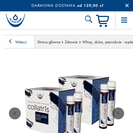
DARMOWA DOSTAWA
od 139,00 zł
Wstecz
Strona główna
Zdrowie
Włosy, skóra, paznokcie - sup