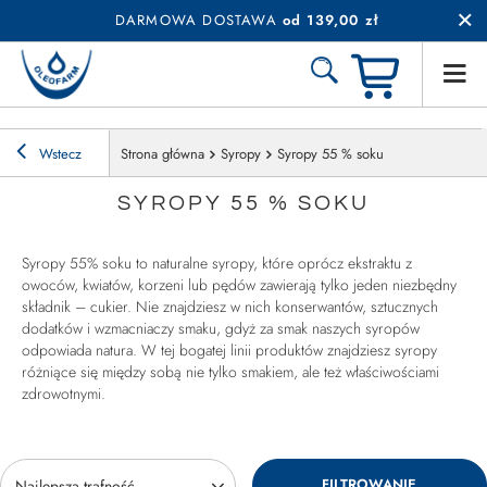
DARMOWA DOSTAWA
od 139,00 zł
Wstecz
Strona główna
Syropy
Syropy 55 % soku
SYROPY 55 % SOKU
Syropy 55% soku to naturalne syropy, które oprócz ekstraktu z
owoców, kwiatów, korzeni lub pędów zawierają tylko jeden niezbędny
składnik – cukier. Nie znajdziesz w nich konserwantów, sztucznych
dodatków i wzmacniaczy smaku, gdyż za smak naszych syropów
odpowiada natura. W tej bogatej linii produktów znajdziesz syropy
różniące się między sobą nie tylko smakiem, ale też właściwościami
zdrowotnymi.
FILTROWANIE
Zmień sortowanie
Najlepsza trafność