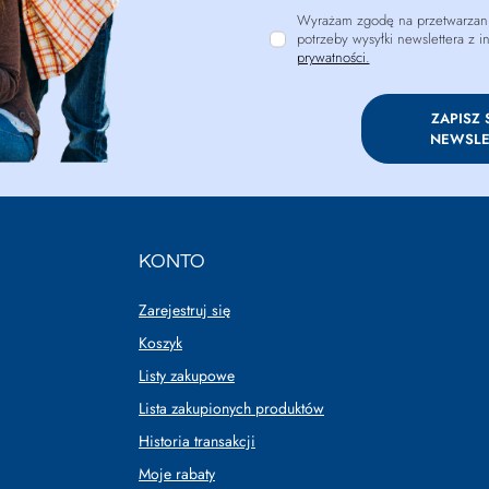
Wyrażam zgodę na przetwarzani
potrzeby wysyłki newslettera z 
prywatności.
ZAPISZ 
NEWSLE
KONTO
Zarejestruj się
Koszyk
Listy zakupowe
Lista zakupionych produktów
Historia transakcji
Moje rabaty