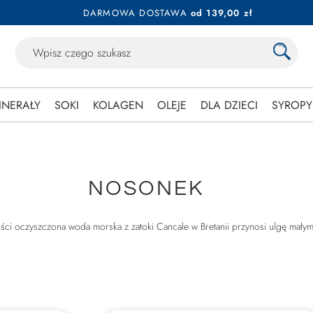
DARMOWA DOSTAWA
od 139,00 zł
INERAŁY
SOKI
KOLAGEN
OLEJE
DLA DZIECI
SYROPY
NOSONEK
ści oczyszczona woda morska z zatoki Cancale w Bretanii przynosi ulgę mały