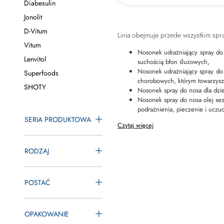
Diabesulin
Jonolit
D-Vitum
Linia obejmuje przede wszystkim spr
Vitum
Nosonek udrażniający spray do 
Lenvitol
suchością błon śluzowych,
Nosonek udrażniający spray do 
Superfoods
choro­bowych, którym towarzysz
SHOTY
Nosonek spray do nosa dla dzie
Nosonek spray do nosa olej sez
podrażnienia, pieczenie i uczu
SERIA PRODUKTOWA
Czytaj więcej
RODZAJ
POSTAĆ
OPAKOWANIE