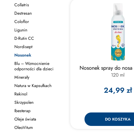
Collatris
Destresan
Coloflor
Ligunin
D-Rutin CC
Nordisept
Nosonek
Blu – Wzmocnienie
Nosonek spray do nosa 
odporności dla dzieci
120 ml
Minerały
Natura w Kapsułkach
24,99 zł
Rekinol
Skrzypolen
Ibesterap
Oleje świata
DO KOSZYKA
OleoVitum