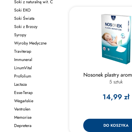
Soki z naturalną wit. C
Soki EKO
Soki Świata
Soki z Brzozy
Syropy
Wyroby Medyczne
Traviterap
Immuneral
LinumVital
Nosonek plastry arom
Profolium
5 sztuk
Lactaza
Esse-Terap
14,99 zł
Wegańskie
Ventrolen
Memorise
Depretera
DO KOSZYKA