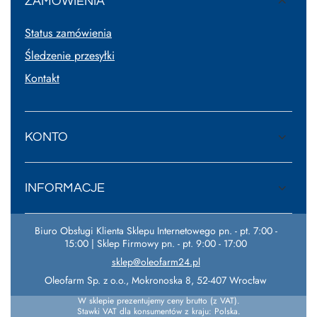
ZAMÓWIENIA
Status zamówienia
Śledzenie przesyłki
Kontakt
KONTO
INFORMACJE
Biuro Obsługi Klienta Sklepu Internetowego pn. - pt. 7:00 -
15:00 | Sklep Firmowy pn. - pt. 9:00 - 17:00
sklep@oleofarm24.pl
Oleofarm Sp. z o.o.
,
Mokronoska 8
,
52-407
Wrocław
W sklepie prezentujemy ceny brutto (z VAT).
Stawki VAT dla konsumentów z kraju:
Polska
.