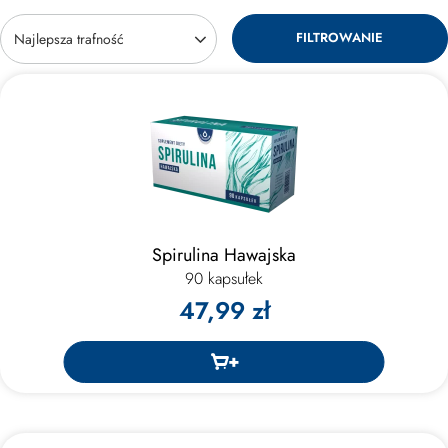
FILTROWANIE
Zmień sortowanie
Najlepsza trafność
Spirulina Hawajska
90 kapsułek
47,99 zł