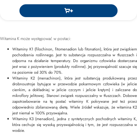
Witamina K może występować w postaci:
Witaminy K1 (filochinon, fitomenadion lub fitonation), która jest związkiem
pochodzenia roślinnego. Jest to substancja rozpuszczalna w tłuszczach i
odporna na działanie temperatury. Do organizmu człowieka dostarczana
jest wraz z pożywieniem (produkty roślinne). Jej przyswajalność szacuje się
na poziomie od 30% do 70%.
Witaminy K2 (menachinon), która jest substancją produkowaną przez
drobnoustroje bytujące w przewodzie pokarmowym człowieka (w jelicie
cienkim, a dokładniej w jelicie czczym i jelicie krętym) i zaliczane do
mikroflory jelitowej. Stanowi związek rozpuszczalny w tłuszczach. Dobowe
zapotrzebowanie na tę postać witaminy K pokrywane jest też przez
odpowiednio zbilansowaną dietę. Wiele źródeł wskazuje, że witamina K2
jest niemal w 100% przyswajalna.
Witaminy K3 (menadion), jedna z syntetycznych pochodnych witaminy K,
która cechuje się wysoką przyswajalnością i tym, że jest rozpuszczalna w
wodzie.