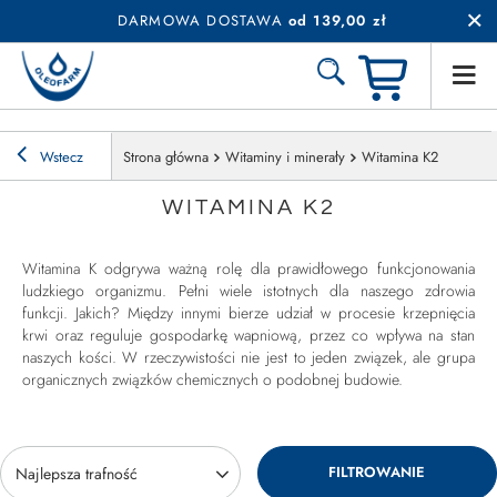
DARMOWA DOSTAWA
od 139,00 zł
Wstecz
Strona główna
Witaminy i minerały
Witamina K2
WITAMINA K2
Witamina K odgrywa ważną rolę dla prawidłowego funkcjonowania
ludzkiego organizmu. Pełni wiele istotnych dla naszego zdrowia
funkcji. Jakich? Między innymi bierze udział w procesie krzepnięcia
krwi oraz reguluje gospodarkę wapniową, przez co wpływa na stan
naszych kości. W rzeczywistości nie jest to jeden związek, ale grupa
organicznych związków chemicznych o podobnej budowie.
FILTROWANIE
Zmień sortowanie
Najlepsza trafność