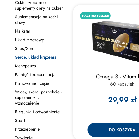
Cukier w normie -
suplementy diety na cukier
NASZ BESTSELLER
Suplementacja na kości i
stawy
Na katar
Układ moczowy
Stres/Sen
Serce, układ krążenia
Menopauza
Pamięć i koncentracja
Omega 3 - Vitum f
Planowanie i ciąża
60 kapsułek
Włosy, skóra, paznokcie -
suplementy na
29,99 zł
wzmocnienie
Biegunka i odwodnienie
Sport
Przeziębienie
DO KOSZYKA
Trawienie