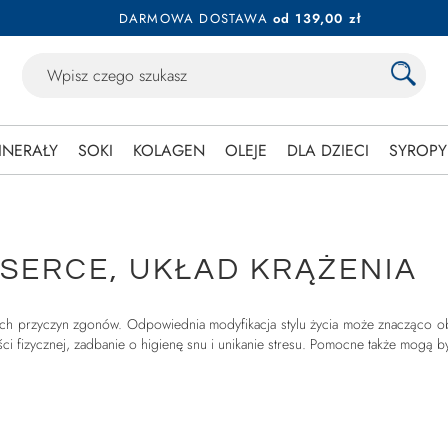
DARMOWA DOSTAWA
od 139,00 zł
INERAŁY
SOKI
KOLAGEN
OLEJE
DLA DZIECI
SYROPY
SERCE, UKŁAD KRĄŻENIA
ch przyczyn zgonów. Odpowiednia modyfikacja stylu życia może znacząco o
fizycznej, zadbanie o higienę snu i unikanie stresu. Pomocne także mogą być