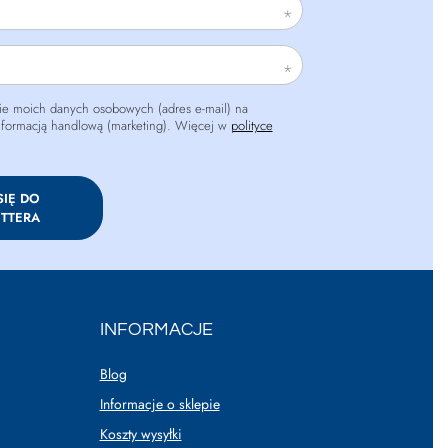
e moich danych osobowych (adres e-mail) na
informacją handlową (marketing). Więcej w
polityce
SIĘ DO
TTERA
INFORMACJE
Blog
Informacje o sklepie
Koszty wysyłki