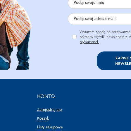
Podaj swoje imię
Podaj swój adres e-mail
Wyrażam zgodę na przetwarzani
potrzeby wysyłki newslettera z 
prywatności.
ZAPISZ 
NEWSLE
KONTO
Zarejestruj się
Koszyk
Listy zakupowe