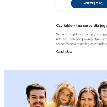
WIĘCEJ OPCJI
Czy tabletki na serce dla je
Serce to wyjątkowy narząd, w ciągu
uderzeń, przepompowując tym samym
serce! Stanowi centralną część ukł
Czytaj więcej