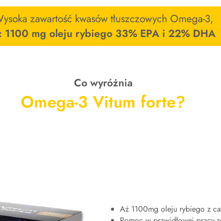
ysoka zawartość kwasów tłuszczowych Omega-3,
ż 1100 mg oleju rybiego 33% EPA i 22% DHA
Co wyróżnia
Omega-3 Vitum forte?
Aż 1100mg oleju rybiego z c
Pomoc w prawidłowej pracy s