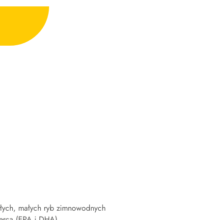
ałych, małych ryb zimnowodnych
erca (EPA i DHA)