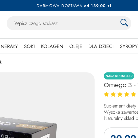
DARMOWA DOSTAWA
od 139,00 zł
INERAŁY
SOKI
KOLAGEN
OLEJE
DLA DZIECI
SYROPY
k
NASZ BESTSELLER
Omega 3 - 
Suplement diety
Wysoka zawarto
Naturalny skład