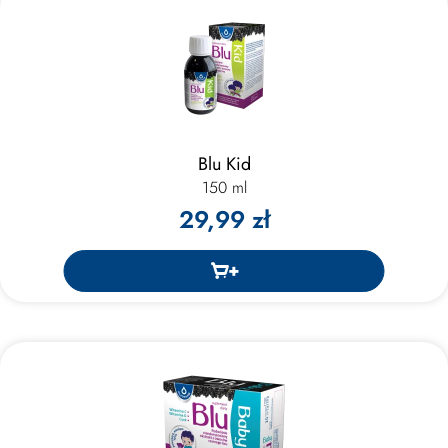
Blu Kid
150 ml
29,99 zł