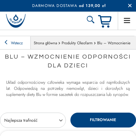
DARMOWA DOSTAWA
od 139,00 zł
Wstecz
Strona główna
Produkty Oleofarm
Blu – Wzmocnienie odp
BLU – WZMOCNIENIE ODPORNOŚCI
DLA DZIECI
Układ odpornościowy człowieka wymaga wsparcia od najmłodszych
lat. Odpowiedzią na potrzeby niemowląt, dzieci i dorosłych są
suplementy diety Blu w formie saszetek do rozpuszczania lub syropów.
FILTROWANIE
Zmień sortowanie
Najlepsza trafność