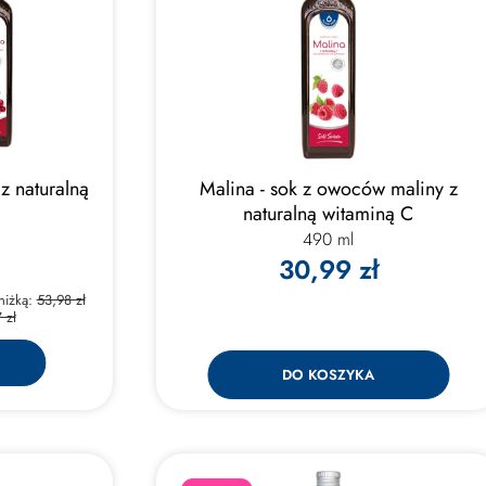
z naturalną
Malina - sok z owoców maliny z
naturalną witaminą C
490 ml
30,99 zł
niżką:
53,98 zł
 zł
DO KOSZYKA