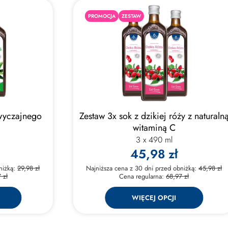
PROMOCJA
ZESTAW
zwyczajnego
Zestaw 3x sok z dzikiej róży z naturaln
witaminą C
3 x 490 ml
45,98 zł
niżką:
29,98 zł
Najniższa cena z 30 dni przed obniżką:
45,98 zł
 zł
Cena regularna:
68,97 zł
WIĘCEJ OPCJI