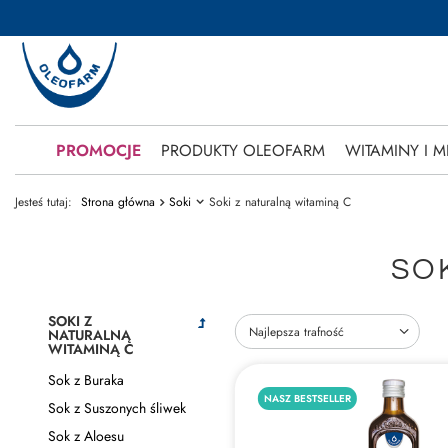
PROMOCJE
PRODUKTY OLEOFARM
WITAMINY I M
Jesteś tutaj:
Strona główna
Soki
Soki z naturalną witaminą C
SO
SOKI Z
Zmień sortowanie
Najlepsza trafność
NATURALNĄ
WITAMINĄ C
Sok z Buraka
NASZ BESTSELLER
Sok z Suszonych śliwek
Sok z Aloesu