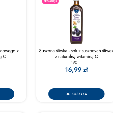
PROMOCJA
ikłowego z
Suszona śliwka - sok z suszonych śliwe
ną C
z naturalną witaminą C
490 ml
16,99 zł
DO KOSZYKA