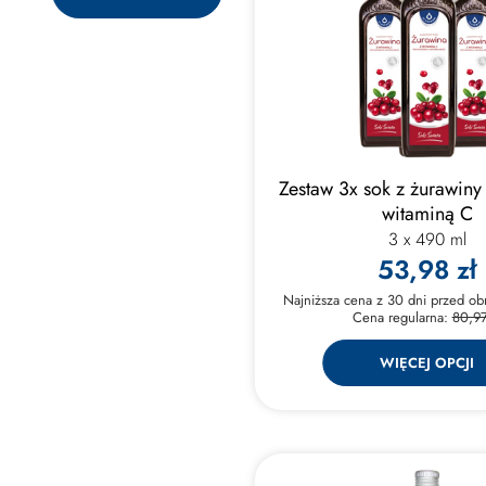
Zestaw 3x sok z żurawiny 
witaminą C
3 x 490 ml
53,98 zł
Najniższa cena z 30 dni przed ob
Cena regularna:
80,97
WIĘCEJ OPCJI