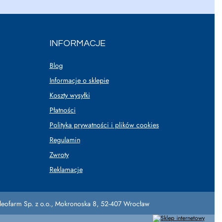
INFORMACJE
Blog
Informacje o sklepie
Koszty wysyłki
Płatności
Polityka prywatności i plików cookies
Regulamin
Zwroty
Reklamacje
leofarm Sp. z o.o.
,
Mokronoska 8
,
52-407
Wrocław