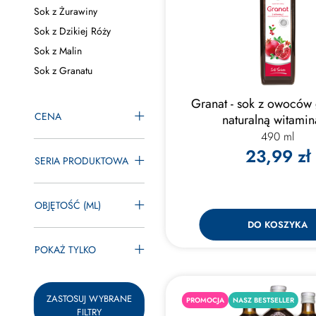
Sok z Żurawiny
Sok z Dzikiej Róży
Sok z Malin
Sok z Granatu
Granat - sok z owoców 
CENA
naturalną witami
490 ml
23,99 zł
SERIA PRODUKTOWA
OBJĘTOŚĆ (ML)
DO KOSZYKA
POKAŻ TYLKO
ZASTOSUJ WYBRANE
PROMOCJA
NASZ BESTSELLER
FILTRY