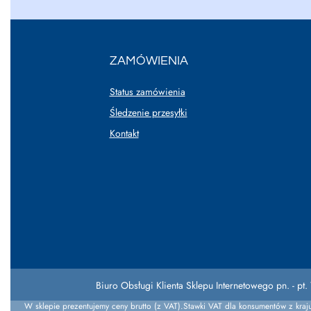
ZAMÓWIENIA
Status zamówienia
Śledzenie przesyłki
Kontakt
Biuro Obsługi Klienta Sklepu Internetowego pn. - pt. 
W sklepie prezentujemy ceny brutto (z VAT).
Stawki VAT dla konsumentów z kraj