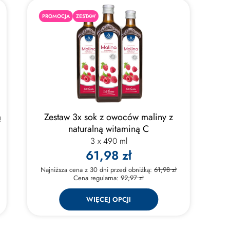
PROMOCJA
ZESTAW
ą
Zestaw 3x sok z owoców maliny z
naturalną witaminą C
3 x 490 ml
61,98 zł
Najniższa cena z 30 dni przed obniżką:
61,98 zł
Cena regularna:
92,97 zł
WIĘCEJ OPCJI