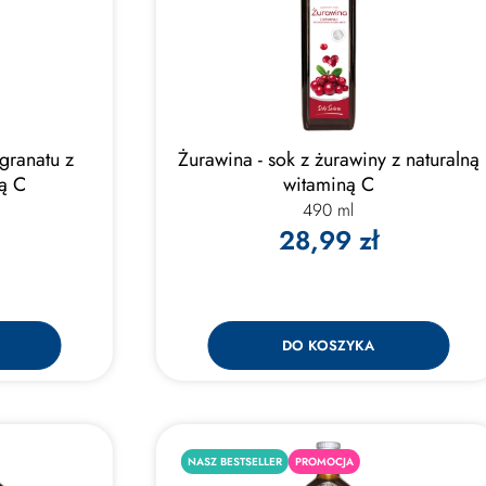
granatu z
Żurawina - sok z żurawiny z naturalną
ną C
witaminą C
490 ml
28,99 zł
DO KOSZYKA
NASZ BESTSELLER
PROMOCJA