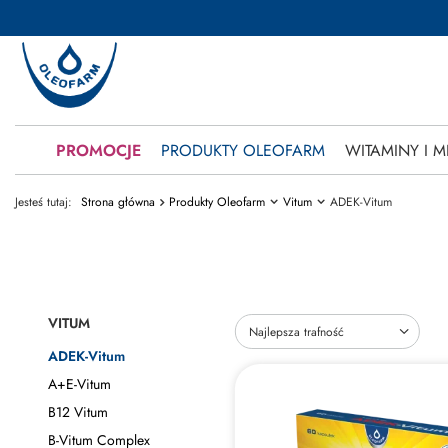
PROMOCJE
PRODUKTY OLEOFARM
WITAMINY I M
Jesteś tutaj:
Strona główna
Produkty Oleofarm
Vitum
ADEK-Vitum
VITUM
Zmień sortowanie
Najlepsza trafność
ADEK-Vitum
A+E-Vitum
B12 Vitum
B-Vitum Complex