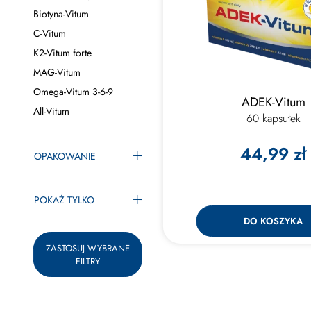
Biotyna-Vitum
C-Vitum
K2-Vitum forte
MAG-Vitum
Omega-Vitum 3-6-9
ADEK-Vitum
All-Vitum
60 kapsułek
44,99 zł
OPAKOWANIE
POKAŻ TYLKO
DO KOSZYKA
ZASTOSUJ WYBRANE
FILTRY