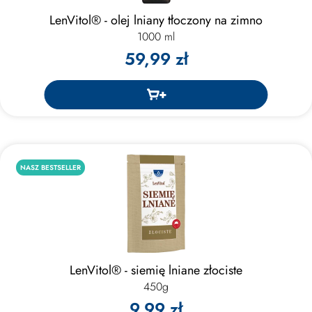
LenVitol® - olej lniany tłoczony na zimno
1000 ml
59,99 zł
NASZ BESTSELLER
LenVitol® - siemię lniane złociste
450g
9,99 zł