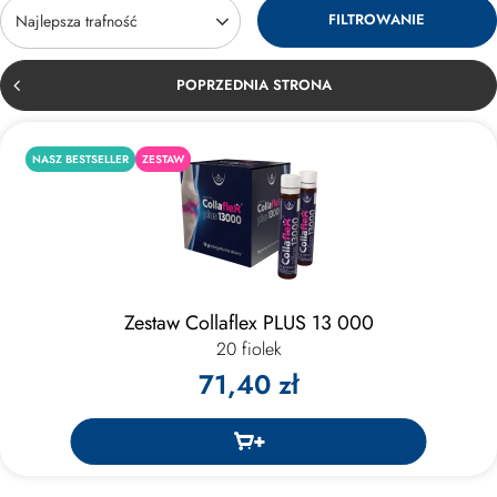
FILTROWANIE
Zmień sortowanie
Najlepsza trafność
POPRZEDNIA STRONA
NASZ BESTSELLER
ZESTAW
Zestaw Collaflex PLUS 13 000
20 fiolek
71,40 zł