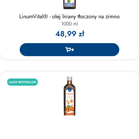
LinumVital® - olej lniany tłoczony na zimno
1000 ml
48,99 zł
NASZ BESTSELLER
Rokitnik - 100% sok NFC z owoców rokitnika
490 ml