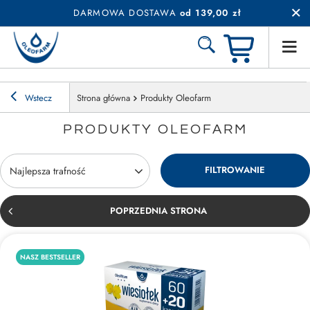
DARMOWA DOSTAWA
od 139,00 zł
Wstecz
Strona główna
Produkty Oleofarm
PRODUKTY OLEOFARM
FILTROWANIE
Zmień sortowanie
Najlepsza trafność
POPRZEDNIA STRONA
NASZ BESTSELLER