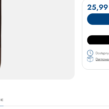
25,99 
Dostępny
Darmowa 
IE