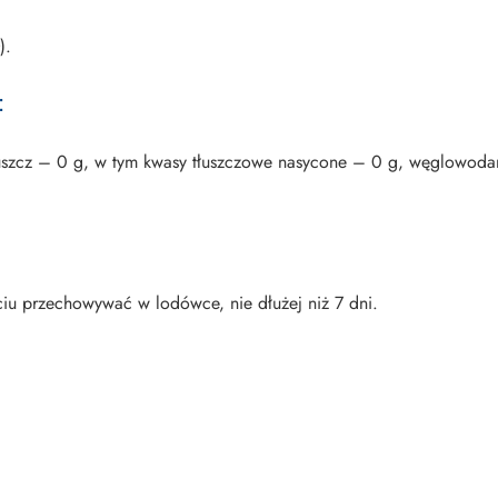
).
:
tłuszcz – 0 g, w tym kwasy tłuszczowe nasycone – 0 g, węglowoda
u przechowywać w lodówce, nie dłużej niż 7 dni.