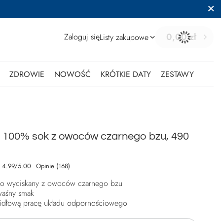
0,00 zł
Zaloguj się
Listy zakupowe
ZDROWIE
NOWOŚĆ
KRÓTKIE DATY
ZESTAWY
 100% sok z owoców czarnego bzu, 490
4.99/5.00
Opinie (168)
io wyciskany z owoców czarnego bzu
kwaśny smak
dłową pracę układu odpornościowego