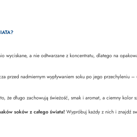
IATA?
dnio wyciskane, a nie odtwarzane z koncentratu, dlatego na opak
.
iecza przed nadmiernym wypływaniem soku po jego przechyleniu – 
o, że długo zachowują świeżość, smak i aromat, a ciemny kolor sz
maków soków z całego świata!
Wypróbuj każdy z nich i znajdź s