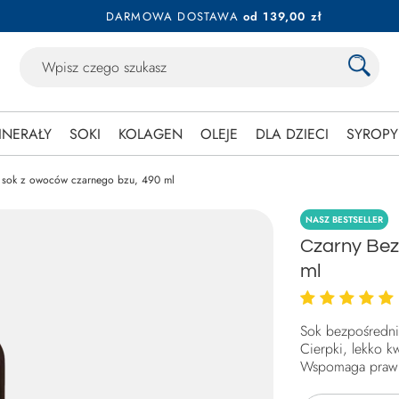
DARMOWA DOSTAWA
od 139,00 zł
INERAŁY
SOKI
KOLAGEN
OLEJE
DLA DZIECI
SYROPY
 sok z owoców czarnego bzu, 490 ml
NASZ BESTSELLER
Czarny Bez
ml
Sok bezpośredn
Cierpki, lekko 
Wspomaga prawi