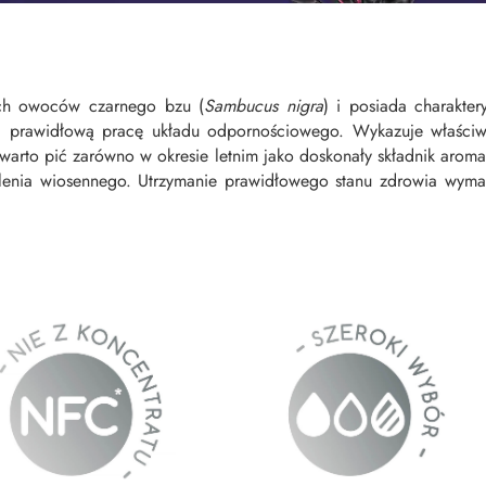
ych owoców czarnego bzu (
Sambucus nigra
) i posiada charakte
a prawidłową pracę układu odpornościowego. Wykazuje właściw
rto pić zarówno w okresie letnim jako doskonały składnik aromaty
esilenia wiosennego. Utrzymanie prawidłowego stanu zdrowia wy