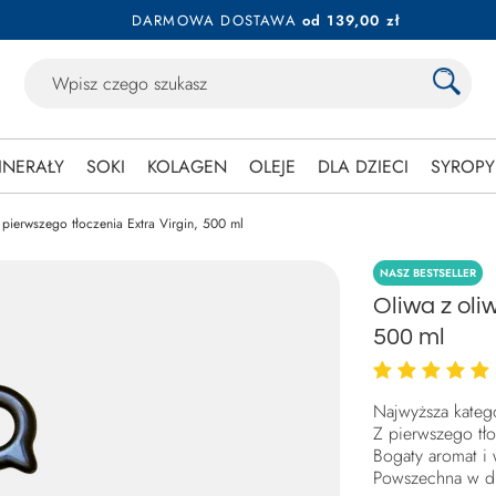
DARMOWA DOSTAWA
od 139,00 zł
INERAŁY
SOKI
KOLAGEN
OLEJE
DLA DZIECI
SYROPY
 pierwszego tłoczenia Extra Virgin, 500 ml
NASZ BESTSELLER
Oliwa z oli
500 ml
Najwyższa katego
Z pierwszego tł
Bogaty aromat i
Powszechna w di