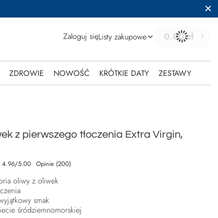
0,00 zł
Zaloguj się
Listy zakupowe
ZDROWIE
NOWOŚĆ
KRÓTKIE DATY
ZESTAWY
wek z pierwszego tłoczenia Extra Virgin,
4.96/5.00
Opinie (200)
ria oliwy z oliwek
oczenia
 wyjątkowy smak
ecie śródziemnomorskiej