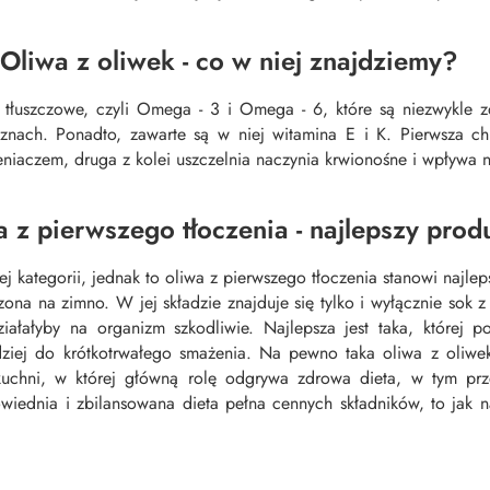
Oliwa z oliwek - co w niej znajdziemy?
tłuszczowe, czyli Omega - 3 i Omega - 6, które są niezwykle 
znach. Ponadto, zawarte są w niej witamina E i K. Pierwsza c
niaczem, druga z kolei uszczelnia naczynia krwionośne i wpływa 
 z pierwszego tłoczenia - najlepszy prod
j kategorii, jednak to oliwa z pierwszego tłoczenia stanowi najlep
czona na zimno. W jej składzie znajduje się tylko i wyłącznie sok
ziałałyby na organizm szkodliwie. Najlepsza jest taka, której
dziej do krótkotrwałego smażenia. Na pewno taka oliwa z oliwek
kuchni, w której główną rolę odgrywa zdrowa dieta, w tym prz
wiednia i zbilansowana dieta pełna cennych składników, to jak n