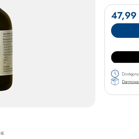
47,99 
Dostępny
Darmowa 
IE