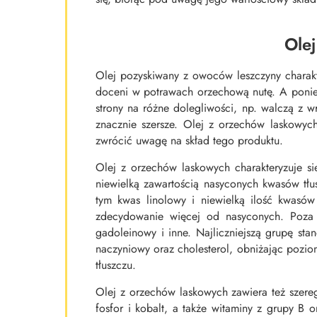
Olej
Olej pozyskiwany z owoców leszczyny charakt
doceni w potrawach orzechową nutę. A poniew
strony na różne dolegliwości, np. walczą z w
znacznie szersze. Olej z orzechów laskowyc
zwrócić uwagę na skład tego produktu.
Olej z orzechów laskowych charakteryzuje 
niewielką zawartością nasyconych kwasów tł
tym kwas linolowy i niewielką ilość kwasó
zdecydowanie więcej od nasyconych. Poza
gadoleinowy i inne. Najliczniejszą grupę st
naczyniowy oraz cholesterol, obniżając poziom
tłuszczu.
Olej z orzechów laskowych zawiera też szere
fosfor i kobalt, a także witaminy z grupy B