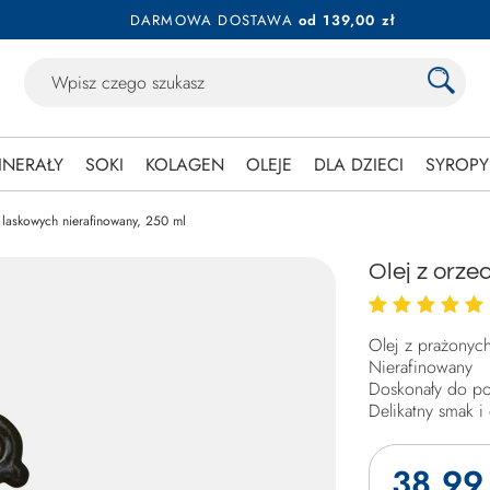
DARMOWA DOSTAWA
od 139,00 zł
INERAŁY
SOKI
KOLAGEN
OLEJE
DLA DZIECI
SYROPY
laskowych nierafinowany, 250 ml
Olej z orz
Olej z prażonyc
Nierafinowany
Doskonały do po
Delikatny smak 
38,99 