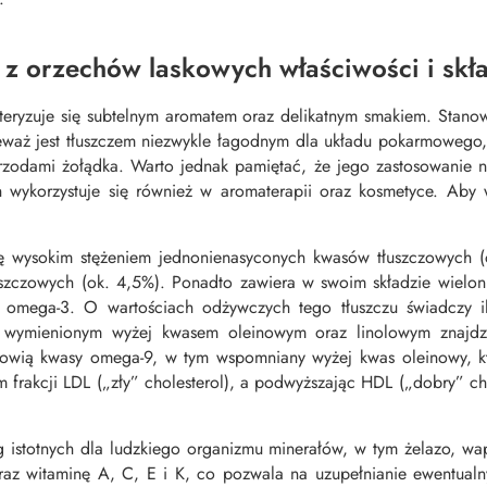
 z orzechów laskowych właściwości i skł
eryzuje się subtelnym aromatem oraz delikatnym smakiem. Stanow
aż jest tłuszczem niezwykle łagodnym dla układu pokarmowego, 
rzodami żołądka. Warto jednak pamiętać, że jego zastosowanie nie 
h wykorzystuje się również w aromaterapii oraz kosmetyce. Aby 
się wysokim stężeniem jednonienasyconych kwasów tłuszczowych 
uszczowych (ok. 4,5%). Ponadto zawiera w swoim składzie wielo
w omega-3. O wartościach odżywczych tego tłuszczu świadczy il
 wymienionym wyżej kwasem oleinowym oraz linolowym znajdz
anowią kwasy omega-9, w tym wspomniany wyżej kwas oleinowy, k
 frakcji LDL („zły” cholesterol), a podwyższając HDL („dobry” cho
g istotnych dla ludzkiego organizmu minerałów, w tym żelazo, w
 oraz witaminę A, C, E i K, co pozwala na uzupełnianie ewentua