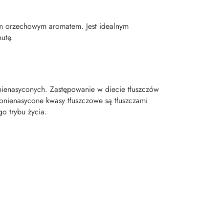
nym orzechowym aromatem. Jest idealnym
utę.
nienasyconych. Zastępowanie w diecie tłuszczów
onienasycone kwasy tłuszczowe są tłuszczami
o trybu życia.