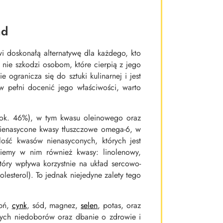
ad
i doskonałą alternatywę dla każdego, kto
nie szkodzi osobom, które cierpią z jego
ogranicza się do sztuki kulinarnej i jest
w pełni docenić jego właściwości, warto
(ok. 46%), w tym kwasu oleinowego oraz
nienasycone kwasy tłuszczowe omega-6, w
ość kwasów nienasyconych, których jest
iemy w nim również kwasy: linolenowy,
tóry wpływa korzystnie na układ sercowo-
lesterol). To jednak niejedyne zalety tego
apń,
cynk
, sód, magnez,
selen
, potas, oraz
lnych niedoborów oraz dbanie o zdrowie i