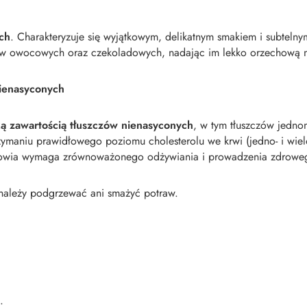
ch
. Charakteryzuje się wyjątkowym, delikatnym smakiem i subtel
rów owocowych oraz czekoladowych, nadając im lekko orzechową n
nienasyconych
ą zawartością tłuszczów nienasyconych
, w tym tłuszczów jedno
ymaniu prawidłowego poziomu cholesterolu we krwi (jedno- i wiel
rowia wymaga zrównoważonego odżywiania i prowadzenia zdroweg
należy podgrzewać ani smażyć potraw.
.