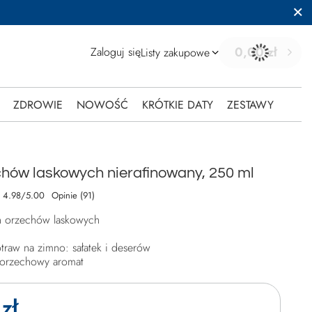
0,00 zł
Zaloguj się
Listy zakupowe
ZDROWIE
NOWOŚĆ
KRÓTKIE DATY
ZESTAWY
echów laskowych nierafinowany, 250 ml
4.98/5.00
Opinie (91)
h orzechów laskowych
traw na zimno: sałatek i deserów
i orzechowy aromat
zł