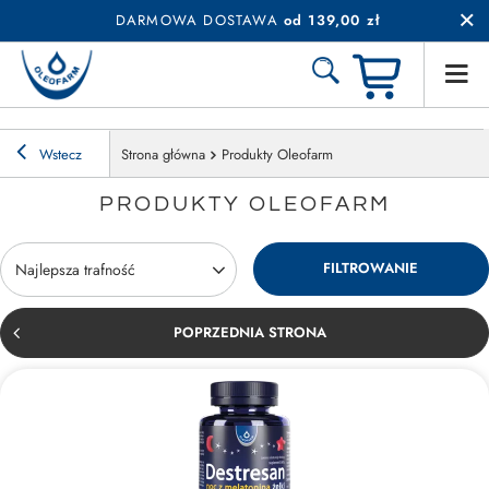
DARMOWA DOSTAWA
od 139,00 zł
Wstecz
Strona główna
Produkty Oleofarm
PRODUKTY OLEOFARM
FILTROWANIE
Zmień sortowanie
Najlepsza trafność
POPRZEDNIA STRONA