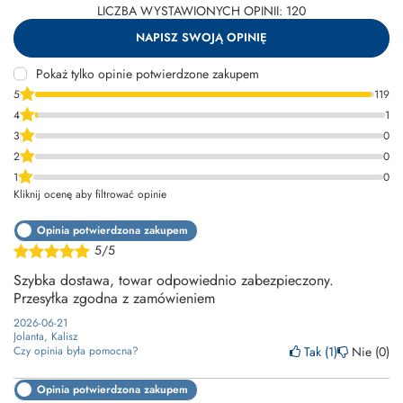
LICZBA WYSTAWIONYCH OPINII: 120
NAPISZ SWOJĄ OPINIĘ
Pokaż tylko opinie potwierdzone zakupem
5
119
4
1
3
0
2
0
1
0
Kliknij ocenę aby filtrować opinie
Opinia potwierdzona zakupem
5/5
Szybka dostawa, towar odpowiednio zabezpieczony.
Przesyłka zgodna z zamówieniem
2026-06-21
Jolanta, Kalisz
Tak
1
Nie
0
Czy opinia była pomocna?
Opinia potwierdzona zakupem