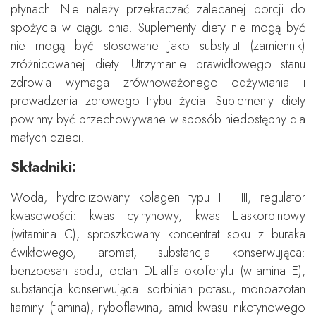
płynach. Nie należy przekraczać zalecanej porcji do
spożycia w ciągu dnia. Suplementy diety nie mogą być
nie mogą być stosowane jako substytut (zamiennik)
zróżnicowanej diety. Utrzymanie prawidłowego stanu
zdrowia wymaga zrównoważonego odżywiania i
prowadzenia zdrowego trybu życia. Suplementy diety
powinny być przechowywane w sposób niedostępny dla
małych dzieci.
Składniki:
Woda, hydrolizowany kolagen typu I i III, regulator
kwasowości: kwas cytrynowy, kwas L-askorbinowy
(witamina C), sproszkowany koncentrat soku z buraka
ćwikłowego, aromat, substancja konserwująca:
benzoesan sodu, octan DL-alfa-tokoferylu (witamina E),
substancja konserwująca: sorbinian potasu, monoazotan
tiaminy (tiamina), ryboflawina, amid kwasu nikotynowego