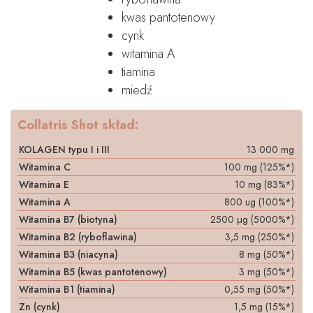
kwas pantotenowy
cynk
witamina A
tiamina
miedź
Collatris Shot skład:
KOLAGEN typu I i III
13 000 mg
Witamina C
100 mg (125%*)
Witamina E
10 mg (83%*)
Witamina A
800 ug (100%*)
Witamina B7 (biotyna)
2500 μg (5000%*)
Witamina B2 (ryboflawina)
3,5 mg (250%*)
Witamina B3 (niacyna)
8 mg (50%*)
Witamina B5 (kwas pantotenowy)
3 mg (50%*)
Witamina B1 (tiamina)
0,55 mg (50%*)
Zn (cynk)
1,5 mg (15%*)