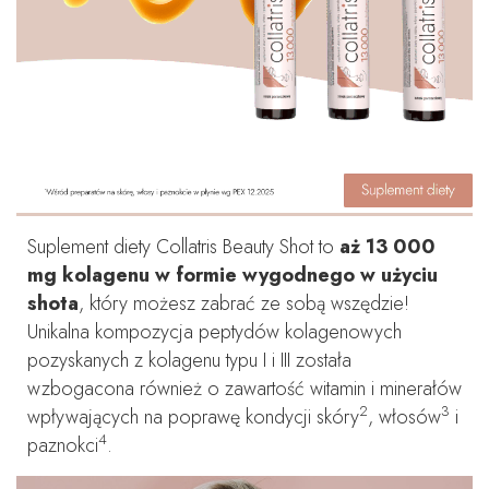
Suplement diety Collatris Beauty Shot to
aż 13 000
mg kolagenu w formie wygodnego w użyciu
shota
, który możesz zabrać ze sobą wszędzie!
Unikalna kompozycja peptydów kolagenowych
pozyskanych z kolagenu typu I i III została
wzbogacona również o zawartość witamin i minerałów
2
3
wpływających na poprawę kondycji skóry
, włosów
i
4
paznokci
.