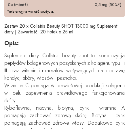
Cu (miedź)
0,5 mg (50%*)
*referencyjna wartość spożycia.
Zestaw 20 x Collatris Beauty SHOT 13000 mg Suplement
diety | Zawartość: 20 fiolek x 25 ml
Opis:
Suplement diety Collatris beauty shot to kompozycja
peptydów kolagenowych pozyskanych z kolagenu typu I i
III oraz witamin i minerałów wpływających na poprawę
kondycji skóry, włosów i paznokci.
Witamina C pomaga w prawidłowej produkcji kolagenu
w celu zapewnienia prawidłowego funkcjonowania
skóry.
Ryboflawina, niacyna, biotyna, cynk i witamina A
pomagają zachować zdrową skórę. Biotyna i cynk
pomagają zachować zdrowe włosy. Dodatkowo cynk