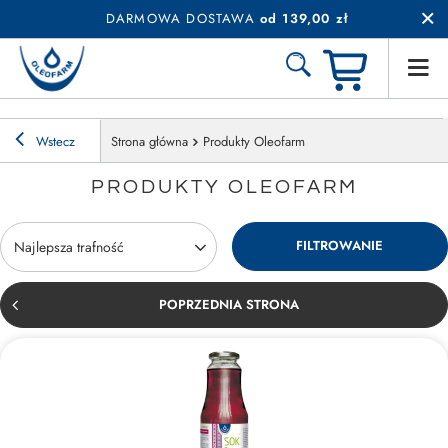
DARMOWA DOSTAWA
od 139,00 zł
Wstecz
Strona główna
Produkty Oleofarm
PRODUKTY OLEOFARM
FILTROWANIE
Zmień sortowanie
Najlepsza trafność
POPRZEDNIA STRONA