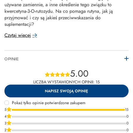
używane zamiennie, a inne określenie tego związku to
kwercetyna-3-O-rutozydu. Na co pomaga rutyna, jak ją
przyjmować i czy są jakieś przeciwwskazania do
suplementacji?
Czytaj więcej
OPINIE
5.00
LICZBA WYSTAWIONYCH OPINII: 15
NAPISZ SWOJĄ OPINIĘ
Pokaż tylko opinie potwierdzone zakupem
5
15
4
0
3
0
2
0