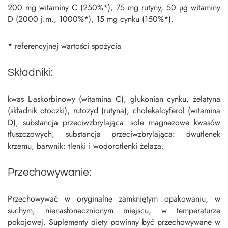
200 mg witaminy C (250%*), 75 mg rutyny, 50 µg witaminy
D (2000 j.m., 1000%*), 15 mg cynku (150%*).
* referencyjnej wartości spożycia
Składniki:
kwas L-askorbinowy (witamina C), glukonian cynku, żelatyna
(składnik otoczki), rutozyd (rutyna), cholekalcyferol (witamina
D), substancja przeciwzbrylająca: sole magnezowe kwasów
tłuszczowych, substancja przeciwzbrylająca: dwutlenek
krzemu, barwnik: tlenki i wodorotlenki żelaza.
Przechowywanie:
Przechowywać w oryginalne zamkniętym opakowaniu, w
suchym, nienasłonecznionym miejscu, w temperaturze
pokojowej. Suplementy diety powinny być przechowywane w