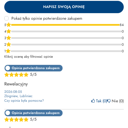
NAPISZ SWOJĄ OPINIĘ
Pokaż tylko opinie potwierdzone zakupem
5
84
4
0
3
0
2
0
1
0
Kliknij ocenę aby filtrować opinie
Opinia potwierdzona zakupem
5/5
Rewelacyjny
2026-08-05
Zbigniew, Lubliniec
Tak
0
Nie
0
Czy opinia była pomocna?
Opinia potwierdzona zakupem
5/5