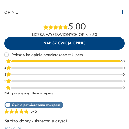
OPINIE
5.00
LICZBA WYSTAWIONYCH OPINII: 50
NAPISZ SWOJĄ OPINIĘ
Pokaż tylko opinie potwierdzone zakupem
5
50
4
0
3
0
2
0
1
0
Kliknij ocenę aby filtrować opinie
Opinia potwierdzona zakupem
5/5
Bardzo dobry - skutecznie czysci
2024-01-06