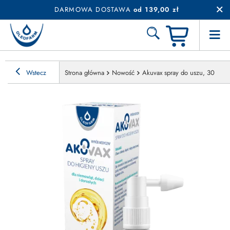
DARMOWA DOSTAWA
od 139,00 zł
Wstecz
Strona główna
Nowość
Akuvax spray do uszu, 30 ml