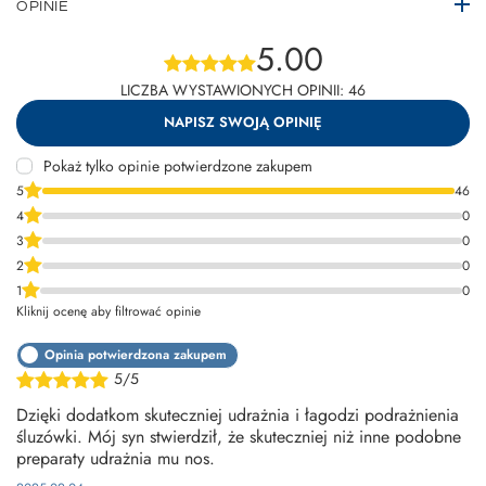
OPINIE
5.00
LICZBA WYSTAWIONYCH OPINII: 46
NAPISZ SWOJĄ OPINIĘ
Pokaż tylko opinie potwierdzone zakupem
5
46
4
0
3
0
2
0
1
0
Kliknij ocenę aby filtrować opinie
Opinia potwierdzona zakupem
5/5
Dzięki dodatkom skuteczniej udrażnia i łagodzi podrażnienia
śluzówki. Mój syn stwierdził, że skuteczniej niż inne podobne
preparaty udrażnia mu nos.