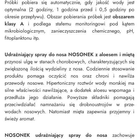
Próbki pobiera się automatycznie, gdy jakość wody jest
optymalna (2 godziny, 1 godzina przed i 0,5 godziny po
okresie przepływu). Obszar pobierania próbek jest
obszarem
klasy A
i podlega stałemu monitoringowi pod kątem
mikrobiologicznym, zanieczyszczenia chemicznego, pH,
fitoplanktonu itp.
Udrażniający spray do nosa NOSONEK z aloesem i miętą
przynosi ulgę w stanach choro­bowych, charakteryzujących się
zwiększoną ilością wydzieliny z nosa. Codziennie stosowanie
produktu pomaga oczyścić nos oraz chroni i nawilża
przewody nosowe. Hipertoniczny roztwór wody morskiej ma
silne właściwości nawilżające, a dodatek aloesu wspomaga i
przedłuża jego działanie. Powyższe składniki pomagają
przeciwdziałać namnażaniu się drobnoustrojów w prze­
wodach nosowych. Natomiast mięta zapewnia przyjemny i
świeży aromat.
NOSONEK udrażniający spray do nosa
zachowuje