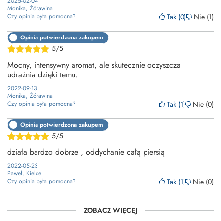
2025-02-04
Monika, Żórawina
Tak
0
Nie
1
Czy opinia była pomocna?
Opinia potwierdzona zakupem
5/5
Mocny, intensywny aromat, ale skutecznie oczyszcza i
udrażnia dzięki temu.
2022-09-13
Monika, Żórawina
Tak
1
Nie
0
Czy opinia była pomocna?
Opinia potwierdzona zakupem
5/5
działa bardzo dobrze , oddychanie całą piersią
2022-05-23
Paweł, Kielce
Tak
1
Nie
0
Czy opinia była pomocna?
ZOBACZ WIĘCEJ