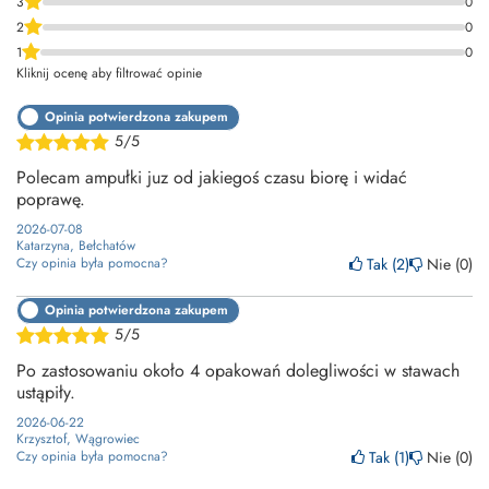
3
0
2
0
1
0
Kliknij ocenę aby filtrować opinie
Opinia potwierdzona zakupem
5/5
Polecam ampułki juz od jakiegoś czasu biorę i widać
poprawę.
2026-07-08
Katarzyna, Bełchatów
Tak
2
Nie
0
Czy opinia była pomocna?
Opinia potwierdzona zakupem
5/5
Po zastosowaniu około 4 opakowań dolegliwości w stawach
ustąpiły.
2026-06-22
Krzysztof, Wągrowiec
Tak
1
Nie
0
Czy opinia była pomocna?