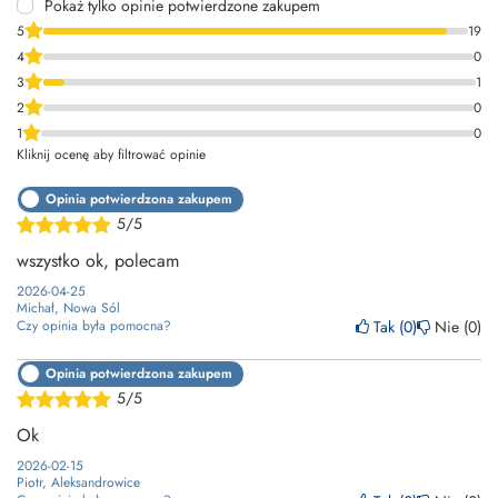
Pokaż tylko opinie potwierdzone zakupem
5
19
4
0
3
1
2
0
1
0
Kliknij ocenę aby filtrować opinie
Opinia potwierdzona zakupem
5/5
wszystko ok, polecam
2026-04-25
Michał, Nowa Sól
Tak
0
Nie
0
Czy opinia była pomocna?
Opinia potwierdzona zakupem
5/5
Ok
2026-02-15
Piotr, Aleksandrowice