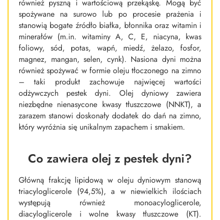
również pyszną i wartościową przekąskę. Mogą być
spożywane na surowo lub po procesie prażenia i
stanowią bogate źródło białka, błonnika oraz witamin i
minerałów (m.in. witaminy A, C, E, niacyna, kwas
foliowy, sód, potas, wapń, miedź, żelazo, fosfor,
magnez, mangan, selen, cynk). Nasiona dyni można
również spożywać w formie oleju tłoczonego na zimno
– taki produkt zachowuje najwięcej wartości
odżywczych pestek dyni. Olej dyniowy zawiera
niezbędne nienasycone kwasy tłuszczowe (NNKT), a
zarazem stanowi doskonały dodatek do dań na zimno,
który wyróżnia się unikalnym zapachem i smakiem.
Co zawiera olej z pestek dyni?
Główną frakcję lipidową w oleju dyniowym stanową
triacyloglicerole (94,5%), a w niewielkich ilościach
występują również monoacyloglicerole,
diacyloglicerole i wolne kwasy tłuszczowe (KT).