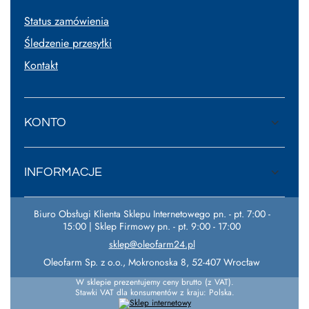
Status zamówienia
Śledzenie przesyłki
Kontakt
KONTO
INFORMACJE
Biuro Obsługi Klienta Sklepu Internetowego pn. - pt. 7:00 -
15:00 | Sklep Firmowy pn. - pt. 9:00 - 17:00
sklep@oleofarm24.pl
Oleofarm Sp. z o.o.
,
Mokronoska 8
,
52-407
Wrocław
W sklepie prezentujemy ceny brutto (z VAT).
Stawki VAT dla konsumentów z kraju:
Polska
.