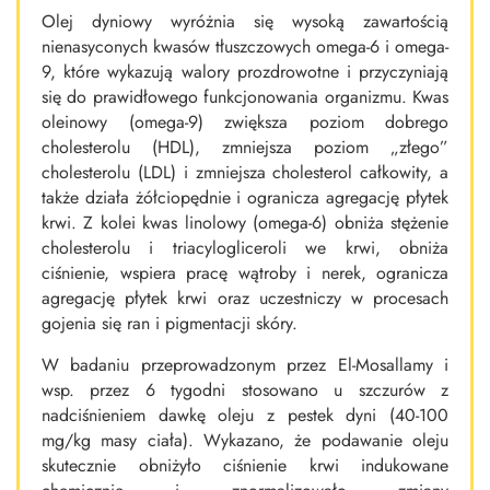
Olej dyniowy wyróżnia się wysoką zawartością
nienasyconych kwasów tłuszczowych omega-6 i omega-
9, które wykazują walory prozdrowotne i przyczyniają
się do prawidłowego funkcjonowania organizmu. Kwas
oleinowy (omega-9) zwiększa poziom dobrego
cholesterolu (HDL), zmniejsza poziom „złego”
cholesterolu (LDL) i zmniejsza cholesterol całkowity, a
także działa żółciopędnie i ogranicza agregację płytek
krwi. Z kolei kwas linolowy (omega-6) obniża stężenie
cholesterolu i triacylogliceroli we krwi, obniża
ciśnienie, wspiera pracę wątroby i nerek, ogranicza
agregację płytek krwi oraz uczestniczy w procesach
gojenia się ran i pigmentacji skóry.
W badaniu przeprowadzonym przez El-Mosallamy i
wsp. przez 6 tygodni stosowano u szczurów z
nadciśnieniem dawkę oleju z pestek dyni (40-100
mg/kg masy ciała). Wykazano, że podawanie oleju
skutecznie obniżyło ciśnienie krwi indukowane