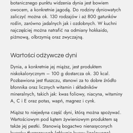
botanicznego punktu widzenia dynia jest bowiem
owocem, a konkretnie jagodą. Do rodziny dyniowatych
zaliczyć można ok. 130 rodzajów i aż 800 gatunków
roślin, zarówno jadalnych jak i ozdobnych. W kuchni
najczęściej można natrafić na odmiany hokkaido,
piżmową, olbrzymią oraz zwyczajną.
Wartości odżywcze dyni
Dynia, a konkretnie jej miąższ, jest produktem
niskokalorycznym – 100 g dostarcza ok. 30 kcal.
Pozbawiona jest tłuszczu, stanowi za to dobre źródło
błonnika oraz licznych witamin i składników
mineralnych, takich jak: kwas foliowy, niacyna, witaminy
A, C i E oraz potas, wapń, magnez i cynk.
Miąższ to niejedyna część dyni, którą można spożywać.
Wartościowym pod kątem żywieniowym produktem są
także jej pestki. Stanowią bogactwo nienasyconych
kwasów tłuszczowych (głównie kwasu linolowego),