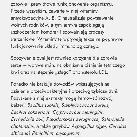
zdrowie i prawidłowe funkcjonowanie organizmu.
Przede wszystkim, zawarte w niej witaminy
antyoksydacyjne A, E, C neutralizują powstawanie
wolnych rodników, a tym samym zapobiegają
uszkodzeniom komórek i spowalniają procesy
starzeniowe. Witaminy te wpływają także na poprawne
funkcjonowanie układu immunologicznego.
Spożywanie dyni jest również korzystne dla zdrowia
serca – wpływa m.in. na obniżenie ciśnienia tętniczego
krwi oraz na stężenie „złego” cholesterolu LDL.
Ponadto nie brakuje dowodów wskazujących na
działanie przeciwbakteryjne i przeciwgrzybicze dyni.
Pozyskane z niej ekstrakty mogą hamować rozwój
bakterii
Bacillus subtilis
,
Staphylococcus aureus
,
Bacillus sphaericus
,
Cryptococcus meningitis
,
Escherichia coli
,
Pseudomonas aeruginosa
,
Salmonella
cholerasius
, a także grzybów
Aspergillus niger
,
Candida
albicans
i
Penicillium crysogenum
.