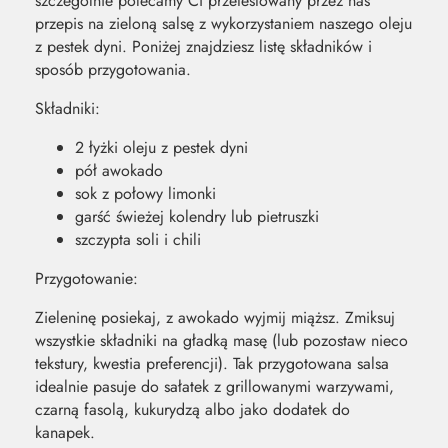
szczególnie polecamy Ci przetestowany przez nas
przepis na zieloną salsę z wykorzystaniem naszego oleju
z pestek dyni. Poniżej znajdziesz listę składników i
sposób przygotowania.
Składniki:
2 łyżki oleju z pestek dyni
pół awokado
sok z połowy limonki
garść świeżej kolendry lub pietruszki
szczypta soli i chili
Przygotowanie:
Zieleninę posiekaj, z awokado wyjmij miąższ. Zmiksuj
wszystkie składniki na gładką masę (lub pozostaw nieco
tekstury, kwestia preferencji). Tak przygotowana salsa
idealnie pasuje do sałatek z grillowanymi warzywami,
czarną fasolą, kukurydzą albo jako dodatek do
kanapek.