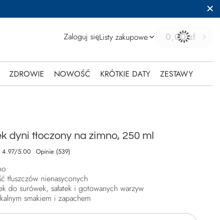
0,00 zł
Zaloguj się
Listy zakupowe
ZDROWIE
NOWOŚĆ
KRÓTKIE DATY
ZESTAWY
ek dyni tłoczony na zimno, 250 ml
4.97/5.00
Opinie (539)
no
ć tłuszczów nienasyconych
ek do surówek, sałatek i gotowanych warzyw
ikalnym smakiem i zapachem