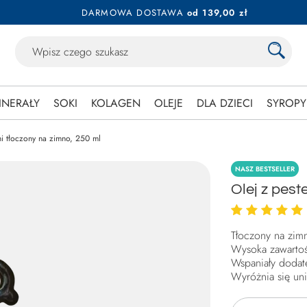
DARMOWA DOSTAWA
od 139,00 zł
INERAŁY
SOKI
KOLAGEN
OLEJE
DLA DZIECI
SYROPY
ni tłoczony na zimno, 250 ml
NASZ BESTSELLER
Olej z pest
Tłoczony na zim
Wysoka zawartoś
Wspaniały dodat
Wyróżnia się un