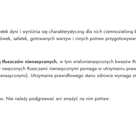
stek dyni i wyróżnia się charakterystyczną dla nich ciemnozielon
rówek, sałatek, gotowanych warzyw i innych potraw przygotowywa
ą tłuszczów nienasyconych
, w tym wielonienasyconych kwasów 
w nasyconych tłuszczami nienasyconymi pomaga w utrzymaniu praw
i nienasyconymi). Utrzymanie prawidłowego stanu zdrowia wymaga
o. Nie należy podgrzewać ani smażyć na nim potraw.