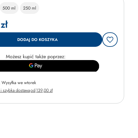
500 ml
250 ml
zł
DODAJ DO KOSZYKA
Możesz kupić także poprzez:
Wysyłka
we wtorek
i szybka dostawa
od
139,00 zł