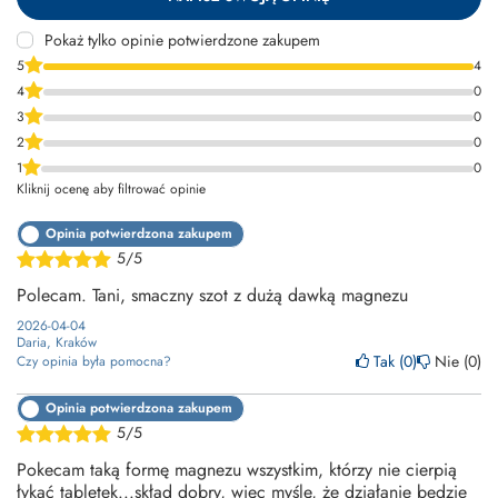
Pokaż tylko opinie potwierdzone zakupem
5
4
4
0
3
0
2
0
1
0
Kliknij ocenę aby filtrować opinie
Opinia potwierdzona zakupem
5/5
Polecam. Tani, smaczny szot z dużą dawką magnezu
2026-04-04
Daria, Kraków
Tak
0
Nie
0
Czy opinia była pomocna?
Opinia potwierdzona zakupem
5/5
Pokecam taką formę magnezu wszystkim, którzy nie cierpią
łykać tabletek...skład dobry, więc myślę, że działanie będzie