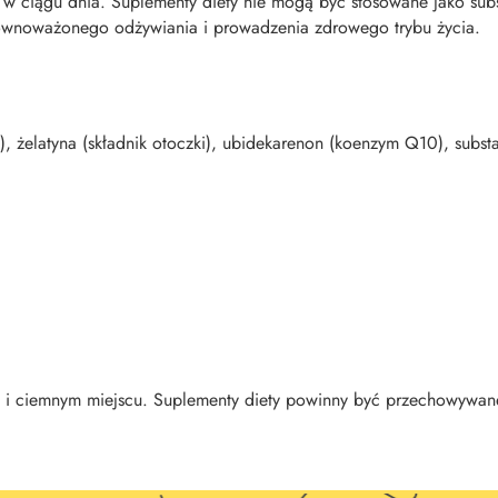
 w ciągu dnia. Suplementy diety nie mogą być stosowane jako subst
ównoważonego odżywiania i prowadzenia zdrowego trybu życia.
), żelatyna (składnik otoczki), ubidekarenon (koenzym Q10), substa
i ciemnym miejscu. Suplementy diety powinny być przechowywane