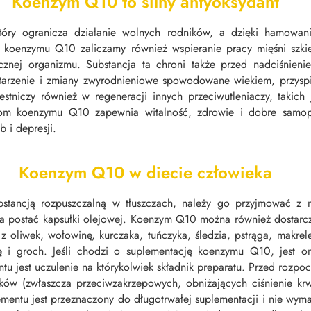
Koenzym Q10 to silny antyoksydant
który ogranicza działanie wolnych rodników, a dzięki hamowani
i koenzymu Q10 zaliczamy również wspieranie pracy mięśni szki
znej organizmu. Substancja ta chroni także przed nadciśnieniem
arzenie i zmiany zwyrodnieniowe spowodowane wiekiem, przyspie
tniczy również w regeneracji innych przeciwutleniaczy, takic
iom koenzymu Q10 zapewnia witalność, zdrowie i dobre samop
 i depresji.
Koenzym Q10 w diecie człowieka
ancją rozpuszczalną w tłuszczach, należy go przyjmować z nie
y ma postać kapsułki olejowej. Koenzym Q10 można również dostar
z oliwek, wołowinę, kurczaka, tuńczyka, śledzia, pstrąga, makrele,
czkę i groch. Jeśli chodzi o suplementację koenzymu Q10, jest
 jest uczulenie na którykolwiek składnik preparatu. Przed rozpo
ków (zwłaszcza przeciwzakrzepowych, obniżających ciśnienie k
mentu jest przeznaczony do długotrwałej suplementacji i nie w