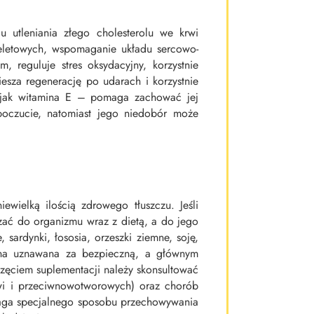
u utleniania złego cholesterolu we krwi
eletowych, wspomaganie układu sercowo-
, reguluje stres oksydacyjny, korzystnie
sza regenerację po udarach i korzystnie
h jak witamina E – pomaga zachować jej
oczucie, natomiast jego niedobór może
wielką ilością zdrowego tłuszczu. Jeśli
czać do organizmu wraz z dietą, a do jego
 sardynki, łososia, orzeszki ziemne, soję,
 ona uznawana za bezpieczną, a głównym
częciem suplementacji należy skonsultować
rwi i przeciwnowotworowych) oraz chorób
ymaga specjalnego sposobu przechowywania