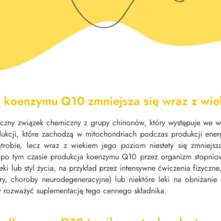
 koenzymu Q10 zmniejsza się wraz z wi
czny związek chemiczny z grupy chinonów, który występuje we w
edukcji, które zachodzą w mitochondriach podczas produkcji ene
trobie, lecz wraz z wiekiem jego poziom niestety się zmniejsza
 po tym czasie produkcja koenzymu Q10 przez organizm stopnio
i lub styl życia, na przykład przez intensywne ćwiczenia fizyczne,
y, choroby neurodegeneracyjne) lub niektóre leki na obniżanie c
rozważyć suplementację tego cennego składnika.