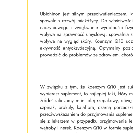
Ubichinon jest silnym przeciwutleniaczem, 
spowalnia rozwój miażdżycy. Do właściwośc
naczyniowego i zwiększanie wydolności fizyc
wpływa na sprawność umysłową, spowalnia st
wpływa na wygląd skóry. Koenzym Q10 uczes
aktywność antyoksydacyjną. Optymalny poz
prowadzić do problemów ze zdrowiem, chorób
W związku z tym, że koenzym Q10 jest subst
wybierasz suplement, to najlepiej taki, któr
źródeł zaliczamy m.in. olej rzepakowy, oliwę 
szpinak, brokuły, kalafiora, czarną porze
przeciwwskazaniem do przyjmowania suplementu
się z lekarzem w przypadku przyjmowania le
wątroby i nerek. Koenzym Q10 w formie suple