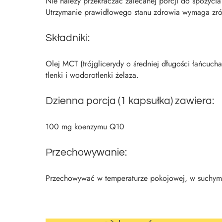
Nie należy przekraczać zalecanej porcji do spożycia
Utrzymanie prawidłowego stanu zdrowia wymaga zr
Składniki:
Olej MCT (trójglicerydy o średniej długości łańcucha
tlenki i wodorotlenki żelaza.
Dzienna porcja (1 kapsułka) zawiera:
100 mg koenzymu Q10
Przechowywanie:
Przechowywać w temperaturze pokojowej, w suchym 
koenzymq10