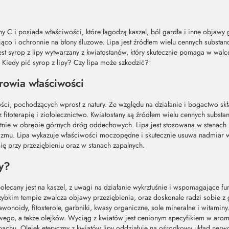
ny C i posiada właściwości, które łagodzą kaszel, ból gardła i inne objaw
iająco i ochronnie na błony śluzowe. Lipa jest źródłem wielu cennych subst
est syrop z lipy wytwarzany z kwiatostanów, który skutecznie pomaga w walc
? Kiedy pić syrop z lipy? Czy lipa może szkodzić?
rowia właściwości
ści, pochodzących wprost z natury. Ze względu na działanie i bogactwo skł
itoterapię i ziołolecznictwo. Kwiatostany są źródłem wielu cennych substanc
stnie w obrębie górnych dróg oddechowych. Lipa jest stosowana w stanach p
mu. Lipa wykazuje właściwości moczopędne i skutecznie usuwa nadmiar w
się przy przeziębieniu oraz w stanach zapalnych.
py?
polecany jest na kaszel, z uwagi na działanie wykrztuśnie i wspomagające
zybkim tempie zwalcza objawy przeziębienia, oraz doskonale radzi sobie z
lawonoidy, fitosterole, garbniki, kwasy organiczne, sole mineralne i witamin
owego, a także olejków. Wyciąg z kwiatów jest cenionym specyfikiem w aroma
chu. Olejek eteryczny z kwiatów lipy oddziałuje na ośrodkowy układ nerwo