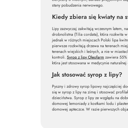
stany pobudzenia nerwowego.
Kiedy zbiera się kwiaty na 
Lipy zazwyczaj zakwitają wczesnym latem, na p
drobnolistna (Tilia cordata), która rozkwita
jednak w różnych miejscach Polski lipa kwi
pierwsze rozkwitają drzewa na terenach miejs
terenach wiejskich i leśnych, a nie w miasta
kontroli.
Syrop z lipy Oleofarm
zawiera 55% p
która jest stosowana w medycynie naturalnej 
Jak stosować syrop z lipy?
Pyszny i zdrowy syrop lipowy najczęściej do
się w syrop z lipy na zimę i stosować prof
dzieciństwa. Syrop z lipy ze względu na dob
domowej lemoniady z kostkami lodu i plaste
domowej apteczce. W razie pierwszych obj