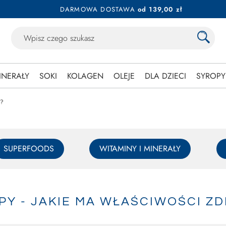
DARMOWA DOSTAWA
od 139,00 zł
INERAŁY
SOKI
KOLAGEN
OLEJE
DLA DZIECI
SYROPY
e?
SUPERFOODS
WITAMINY I MINERAŁY
IPY - JAKIE MA WŁAŚCIWOŚCI 