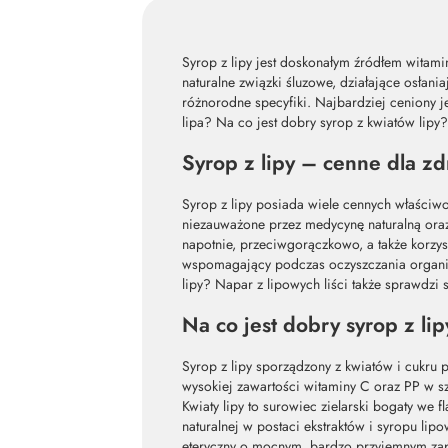
Syrop z lipy jest doskonałym źródłem witami
naturalne związki śluzowe, działające osłan
różnorodne specyfiki. Najbardziej ceniony j
lipa? Na co jest dobry syrop z kwiatów lipy
Syrop z lipy – cenne dla zd
Syrop z lipy posiada wiele cennych właściwo
niezauważone przez medycynę naturalną oraz f
napotnie, przeciwgorączkowo, a także korzy
wspomagający podczas oczyszczania organiz
lipy? Napar z lipowych liści także sprawdzi 
Na co jest dobry syrop z li
Syrop z lipy sporządzony z kwiatów i cukru 
wysokiej zawartości witaminy C oraz PP w s
Kwiaty lipy to surowiec zielarski bogaty we f
naturalnej w postaci ekstraktów i syropu lip
eteryczny o mocnym, bardzo przyjemnym zapa