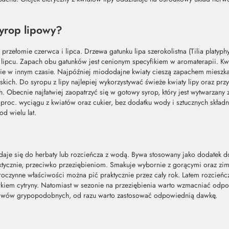
syrop lipowy?
rzełomie czerwca i lipca. Drzewa gatunku lipa szerokolistna (Tilia platyphyl
 w lipcu. Zapach obu gatunków jest cenionym specyfikiem w aromaterapii. Kwi
tnie w innym czasie. Najpóźniej miododajne kwiaty cieszą zapachem mieszk
kich. Do syropu z lipy najlepiej wykorzystywać świeże kwiaty lipy oraz przy
ch. Obecnie najłatwiej zaopatrzyć się w gotowy syrop, który jest wytwarzany
roc. wyciągu z kwiatów oraz cukier, bez dodatku wody i sztucznych składn
od wielu lat.
daje się do herbaty lub rozcieńcza z wodą. Bywa stosowany jako dodatek d
ilaktycznie, przeciwko przeziębieniom. Smakuje wybornie z gorącymi oraz z
roczynne właściwości można pić praktycznie przez cały rok. Latem rozcień
rkiem cytryny. Natomiast w sezonie na przeziębienia warto wzmacniać odp
awów grypopodobnych, od razu warto zastosować odpowiednią dawkę.