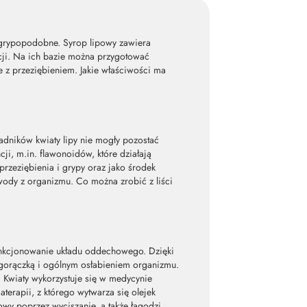
y grypopodobne. Syrop lipowy zawiera
ancji. Na ich bazie można przygotować
e z przeziębieniem. Jakie właściwości ma
adników kwiaty lipy nie mogły pozostać
ji, m.in. flawonoidów, które działają
rzeziębienia i grypy oraz jako środek
ody z organizmu. Co można zrobić z liści
 funkcjonowanie układu oddechowego. Dzięki
 gorączką i ogólnym osłabieniem organizmu.
y. Kwiaty wykorzystuje się w medycynie
terapii, z którego wytwarza się olejek
wy poprzez wyciszanie, a także łagodzi