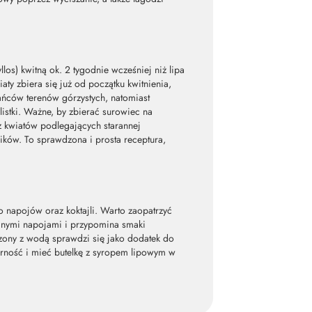
los) kwitną ok. 2 tygodnie wcześniej niż lipa
aty zbiera się już od początku kwitnienia,
ańców terenów górzystych, natomiast
listki. Ważne, by zbierać surowiec na
 z kwiatów podlegających starannej
ików. To sprawdzona i prosta receptura,
o napojów oraz koktajli. Warto zaopatrzyć
imnymi napojami i przypomina smaki
czony z wodą sprawdzi się jako dodatek do
orność i mieć butelkę z syropem lipowym w