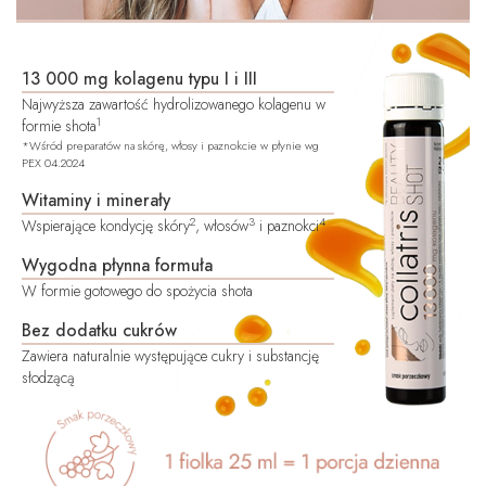
13 000 mg kolagenu typu I i III
Najwyższa zawartość hydrolizowanego kolagenu w
1
formie shota
*Wśród preparatów na skórę, włosy i paznokcie w płynie wg
PEX 04.2024
Witaminy i minerały
2
3
4
Wspierające kondycję skóry
, włosów
i paznokci
Wygodna płynna formuła
W formie gotowego do spożycia shota
Bez dodatku cukrów
Zawiera naturalnie występujące cukry i substancję
słodzącą