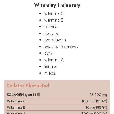
Witaminy i minerały
witamina C
witamina E
biotyna
niacyna
ryboflawina
kwas pantotenowy
cynk
witamina A
tiamina
miedź
Collatris Shot skład:
KOLAGEN typu I i III
13 000 mg
Witamina C
100 mg (125%*)
Witamina E
10 mg (83%*)
Witamina A
800 ug (100%*)