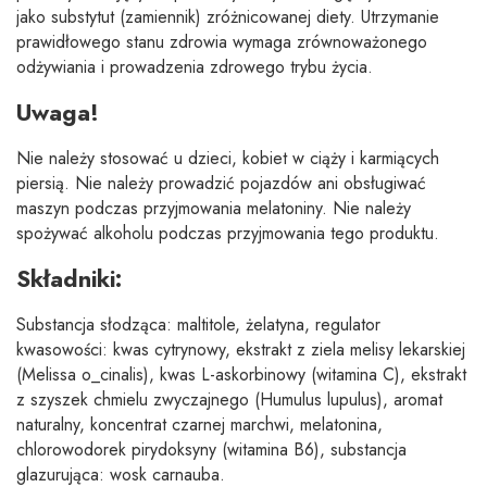
jako substytut (zamiennik) zróżnicowanej diety. Utrzymanie
prawidłowego stanu zdrowia wymaga zrównoważonego
odżywiania i prowadzenia zdrowego trybu życia.
Uwaga!
Nie należy stosować u dzieci, kobiet w ciąży i karmiących
piersią. Nie należy prowadzić pojazdów ani obsługiwać
maszyn podczas przyjmowania melatoniny. Nie należy
spożywać alkoholu podczas przyjmowania tego produktu.
Składniki:
Substancja słodząca: maltitole, żelatyna, regulator
kwasowości: kwas cytrynowy, ekstrakt z ziela melisy lekarskiej
(Melissa o_cinalis), kwas L-askorbinowy (witamina C), ekstrakt
z szyszek chmielu zwyczajnego (Humulus lupulus), aromat
naturalny, koncentrat czarnej marchwi, melatonina,
chlorowodorek pirydoksyny (witamina B6), substancja
glazurująca: wosk carnauba.