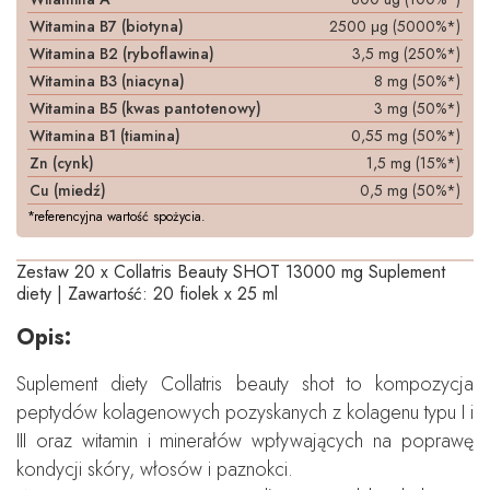
Witamina B7 (biotyna)
2500 μg (5000%*)
Witamina B2 (ryboflawina)
3,5 mg (250%*)
Witamina B3 (niacyna)
8 mg (50%*)
Witamina B5 (kwas pantotenowy)
3 mg (50%*)
Witamina B1 (tiamina)
0,55 mg (50%*)
Zn (cynk)
1,5 mg (15%*)
Cu (miedź)
0,5 mg (50%*)
*referencyjna wartość spożycia.
Zestaw 20 x Collatris Beauty SHOT 13000 mg Suplement
diety | Zawartość: 20 fiolek x 25 ml
Opis:
Suplement diety Collatris beauty shot to kompozycja
peptydów kolagenowych pozyskanych z kolagenu typu I i
III oraz witamin i minerałów wpływających na poprawę
kondycji skóry, włosów i paznokci.