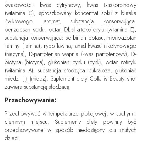
kwasowości: kwas cytrynowy, kwas L-askorbinowy
(witamina C), sproszkowany koncentrat soku z buraka
ćwikłowego, aromat, substancja konserwująca:
benzoesan sodu, octan DL-alfa-tokoferylu (witamina E),
substancja konserwująca: sorbinian potasu, monoazotan
tiaminy (tiamina), ryboflawina, amid kwasu nikotynowego
(niacyna), D-pantotenian wapnia (kwas pantotenowy), D-
biotyna (biotyna), glukonian cynku (cynk), octan retinylu
(witamina A), substancja słodząca: sukraloza, glukonian
miedzi (II) (miedz). Suplement diety Collatris Beauty shot
zawiera substancję słodzącą.
Przechowywanie:
Przechowywać w temperaturze pokojowej, w suchym i
ciemnym miejscu. Suplementy diety powinny być
przechowywane w sposób niedostępny dla małych
dzieci.