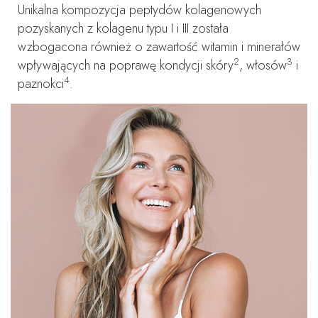
Unikalna kompozycja peptydów kolagenowych
pozyskanych z kolagenu typu I i III została
wzbogacona również o zawartość witamin i minerałów
2
3
wpływających na poprawę kondycji skóry
, włosów
i
4
paznokci
.