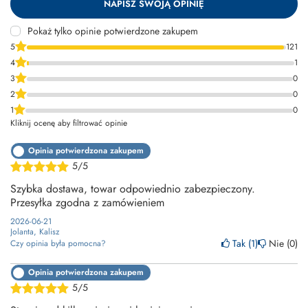
NAPISZ SWOJĄ OPINIĘ
Pokaż tylko opinie potwierdzone zakupem
5
121
4
1
3
0
2
0
1
0
Kliknij ocenę aby filtrować opinie
Opinia potwierdzona zakupem
5/5
Szybka dostawa, towar odpowiednio zabezpieczony.
Przesyłka zgodna z zamówieniem
2026-06-21
Jolanta, Kalisz
Tak
1
Nie
0
Czy opinia była pomocna?
Opinia potwierdzona zakupem
5/5