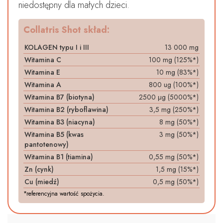
niedostępny dla małych dzieci.
Collatris Shot skład:
KOLAGEN typu I i III
13 000 mg
Witamina C
100 mg (125%*)
Witamina E
10 mg (83%*)
Witamina A
800 ug (100%*)
Witamina B7 (biotyna)
2500 μg (5000%*)
Witamina B2 (ryboflawina)
3,5 mg (250%*)
Witamina B3 (niacyna)
8 mg (50%*)
Witamina B5 (kwas
3 mg (50%*)
pantotenowy)
Witamina B1 (tiamina)
0,55 mg (50%*)
Zn (cynk)
1,5 mg (15%*)
Cu (miedź)
0,5 mg (50%*)
*referencyjna wartość spożycia.