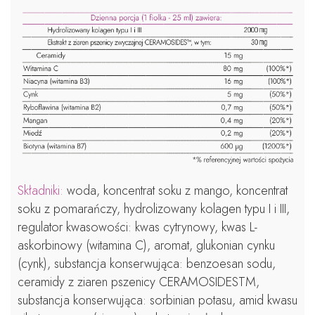
Składniki:
woda, koncentrat soku z mango, koncentrat
soku z pomarańczy, hydrolizowany kolagen typu I i III,
regulator kwasowości: kwas cytrynowy, kwas L-
askorbinowy (witamina C), aromat, glukonian cynku
(cynk), substancja konserwująca: benzoesan sodu,
ceramidy z ziaren pszenicy CERAMOSIDESTM,
substancja konserwująca: sorbinian potasu, amid kwasu