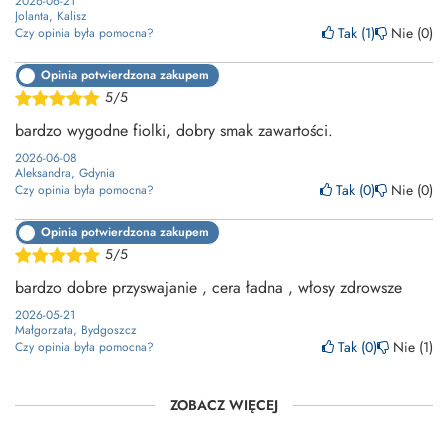
2026-06-21
Jolanta, Kalisz
Tak
1
Nie
0
Czy opinia była pomocna?
Opinia potwierdzona zakupem
5/5
bardzo wygodne fiolki, dobry smak zawartości.
2026-06-08
Aleksandra, Gdynia
Tak
0
Nie
0
Czy opinia była pomocna?
Opinia potwierdzona zakupem
5/5
bardzo dobre przyswajanie , cera ładna , włosy zdrowsze
2026-05-21
Małgorzata, Bydgoszcz
Tak
0
Nie
1
Czy opinia była pomocna?
ZOBACZ WIĘCEJ