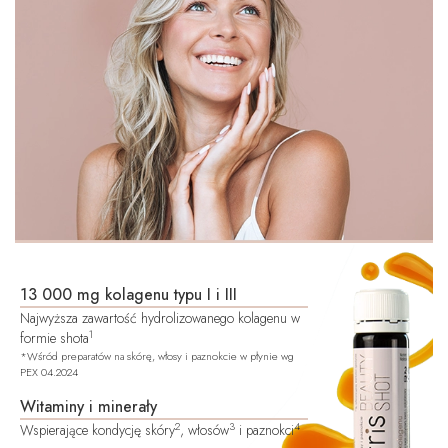
13 000 mg kolagenu typu I i III
Najwyższa zawartość hydrolizowanego kolagenu w
1
formie shota
*Wśród preparatów na skórę, włosy i paznokcie w płynie wg
PEX 04.2024
Witaminy i minerały
2
3
4
Wspierające kondycję skóry
, włosów
i paznokci