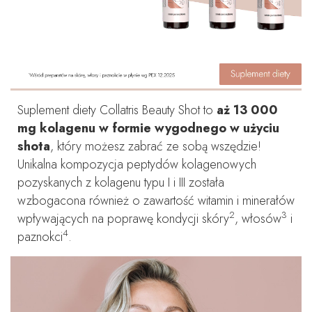
Suplement diety Collatris Beauty Shot to
aż 13 000
mg kolagenu w formie wygodnego w użyciu
shota
, który możesz zabrać ze sobą wszędzie!
Unikalna kompozycja peptydów kolagenowych
pozyskanych z kolagenu typu I i III została
wzbogacona również o zawartość witamin i minerałów
2
3
wpływających na poprawę kondycji skóry
, włosów
i
4
paznokci
.