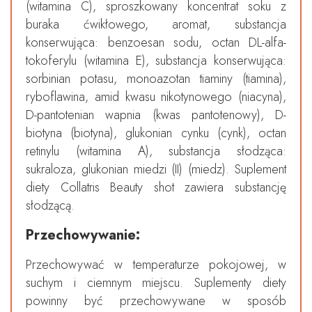
(witamina C), sproszkowany koncentrat soku z
buraka ćwikłowego, aromat, substancja
konserwująca: benzoesan sodu, octan DL-alfa-
tokoferylu (witamina E), substancja konserwująca:
sorbinian potasu, monoazotan tiaminy (tiamina),
ryboflawina, amid kwasu nikotynowego (niacyna),
D-pantotenian wapnia (kwas pantotenowy), D-
biotyna (biotyna), glukonian cynku (cynk), octan
retinylu (witamina A), substancja słodząca:
sukraloza, glukonian miedzi (II) (miedz). Suplement
diety Collatris Beauty shot zawiera substancję
słodzącą.
Przechowywanie:
Przechowywać w temperaturze pokojowej, w
suchym i ciemnym miejscu. Suplementy diety
powinny być przechowywane w sposób