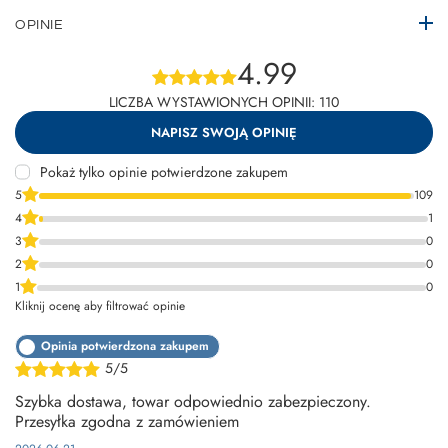
OPINIE
4.99
LICZBA WYSTAWIONYCH OPINII: 110
NAPISZ SWOJĄ OPINIĘ
Pokaż tylko opinie potwierdzone zakupem
5
109
4
1
3
0
2
0
1
0
Kliknij ocenę aby filtrować opinie
Opinia potwierdzona zakupem
5/5
Szybka dostawa, towar odpowiednio zabezpieczony.
Przesyłka zgodna z zamówieniem