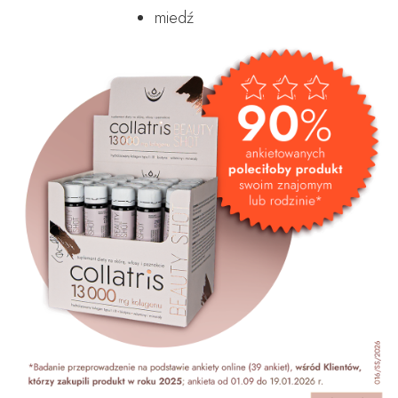
miedź