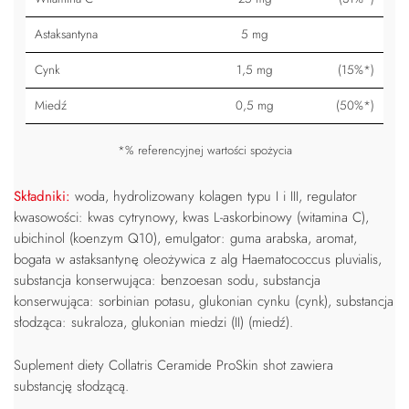
Astaksantyna
5 mg
Cynk
1,5 mg
(15%*)
Miedź
0,5 mg
(50%*)
*% referencyjnej wartości spożycia
Składniki:
woda, hydrolizowany kolagen typu I i III, regulator
kwasowości: kwas cytrynowy, kwas L-askorbinowy (witamina C),
ubichinol (koenzym Q10), emulgator: guma arabska, aromat,
bogata w astaksantynę oleożywica z alg Haematococcus pluvialis,
substancja konserwująca: benzoesan sodu, substancja
konserwująca: sorbinian potasu, glukonian cynku (cynk), substancja
słodząca: sukraloza, glukonian miedzi (II) (miedź).
Suplement diety Collatris Ceramide ProSkin shot zawiera
substancję słodzącą.