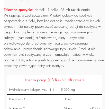
Zalecane spożycie:
dorośli - 1 fiolka (25 ml) raz dziennie.
Wstrząsnąć przed spożyciem. Produkt gotowy do spożycia
bezpośrednio z fiolki, bez konieczności rozcieńczania w innych
płynach. Nie należy przekraczać zalecanej porcji do spożycia w
ciągu dnia. Suplementy diety nie mogą być stosowane jako
substytut (zamiennik) zróżnicowanej diety. Utrzymanie
prawidłowego stanu zdrowia wymaga zrównoważonego
odżywiania i prowadzenia zdrowego trybu życia. Produkt nie
powinien być spożywany przez niemowlęta i dzieci w wieku
poniżej 10 lat, a także jeżeli tego samego dnia spożywane są inne
preparaty zawierające estry astaksantyny.
Dzienna porcja (1 fiolka - 25 ml) zawiera:
Hydrolizowany kolagen typu I i III
5 000 mg
Koenzym Q10
30 mg
Witamina C
25 mg
(31%*)