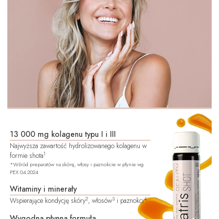
13 000 mg kolagenu typu I i III
Najwyższa zawartość hydrolizowanego kolagenu w
1
formie shota
*Wśród preparatów na skórę, włosy i paznokcie w płynie wg
PEX 04.2024
Witaminy i minerały
2
3
4
Wspierające kondycję skóry
, włosów
i paznokci
Wygodna płynna formuła