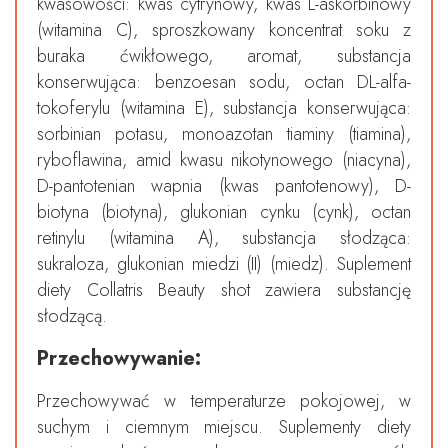
kwasowości: kwas cytrynowy, kwas L-askorbinowy
(witamina C), sproszkowany koncentrat soku z
buraka ćwikłowego, aromat, substancja
konserwująca: benzoesan sodu, octan DL-alfa-
tokoferylu (witamina E), substancja konserwująca:
sorbinian potasu, monoazotan tiaminy (tiamina),
ryboflawina, amid kwasu nikotynowego (niacyna),
D-pantotenian wapnia (kwas pantotenowy), D-
biotyna (biotyna), glukonian cynku (cynk), octan
retinylu (witamina A), substancja słodząca:
sukraloza, glukonian miedzi (II) (miedz). Suplement
diety Collatris Beauty shot zawiera substancję
słodzącą.
Przechowywanie:
Przechowywać w temperaturze pokojowej, w
suchym i ciemnym miejscu. Suplementy diety