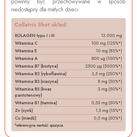
powinny być przechowywane w sposób
niedostępny dla małych dzieci.
Collatris Shot skład:
KOLAGEN typu I i III
13 000 mg
Witamina C
100 mg (125%*)
Witamina E
10 mg (83%*)
Witamina A
800 ug (100%*)
Witamina B7 (biotyna)
2500 μg (5000%*)
Witamina B2 (ryboflawina)
3,5 mg (250%*)
Witamina B3 (niacyna)
8 mg (50%*)
Witamina B5 (kwas
3 mg (50%*)
pantotenowy)
Witamina B1 (tiamina)
0,55 mg (50%*)
Zn (cynk)
1,5 mg (15%*)
Cu (miedź)
0,5 mg (50%*)
*referencyjna wartość spożycia.