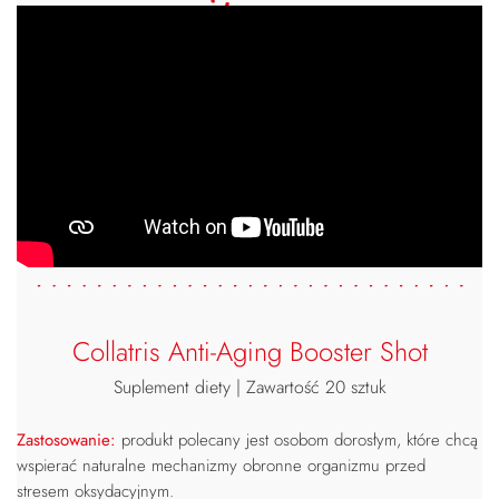
Collatris Anti-Aging Booster Shot
Suplement diety | Zawartość 20 sztuk
Zastosowanie:
produkt polecany jest osobom dorosłym, które chcą
wspierać naturalne mechanizmy obronne organizmu przed
stresem oksydacyjnym.