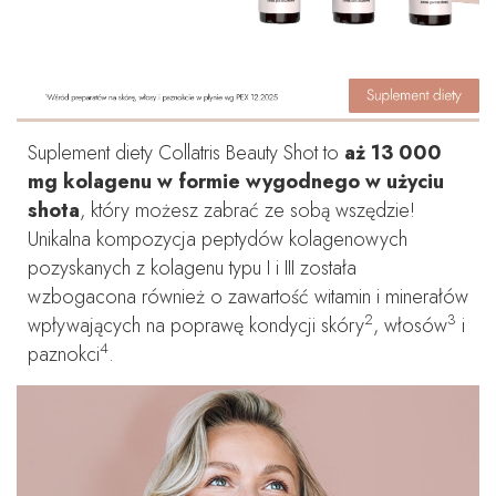
Suplement diety Collatris Beauty Shot to
aż 13 000
mg kolagenu w formie wygodnego w użyciu
shota
, który możesz zabrać ze sobą wszędzie!
Unikalna kompozycja peptydów kolagenowych
pozyskanych z kolagenu typu I i III została
wzbogacona również o zawartość witamin i minerałów
2
3
wpływających na poprawę kondycji skóry
, włosów
i
4
paznokci
.