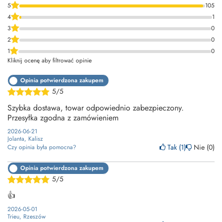
5
105
4
1
3
0
2
0
1
0
Kliknij ocenę aby filtrować opinie
Opinia potwierdzona zakupem
5/5
Szybka dostawa, towar odpowiednio zabezpieczony.
Przesyłka zgodna z zamówieniem
2026-06-21
Jolanta, Kalisz
Tak
1
Nie
0
Czy opinia była pomocna?
Opinia potwierdzona zakupem
5/5
👍
2026-05-01
Trieu, Rzeszów