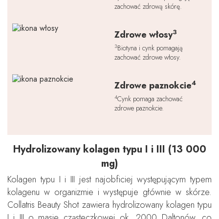
zachować zdrową skórę.
3
Zdrowe włosy
3
Biotyna i cynk pomagają
zachować zdrowe włosy.
4
Zdrowe paznokcie
4
Cynk pomaga zachować
zdrowe paznokcie.
Hydrolizowany kolagen typu I i III (13 000
mg)
Kolagen typu I i III jest najobficiej występującym typem
kolagenu w organizmie i występuje głównie w skórze.
Collatris Beauty Shot zawiera hydrolizowany kolagen typu
I i III o masie cząsteczkowej ok. 2000 Daltonów, co