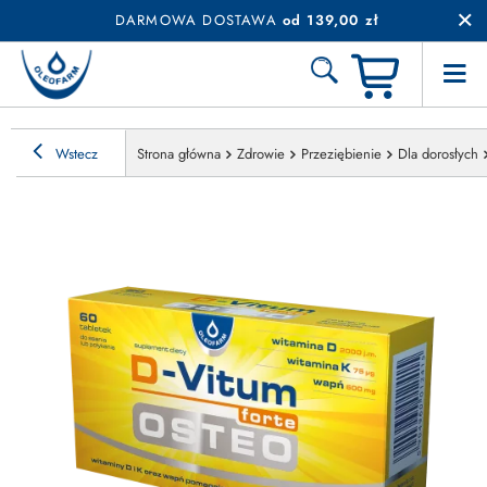
DARMOWA DOSTAWA
od 139,00 zł
Wstecz
Strona główna
Zdrowie
Przeziębienie
Dla dorosłych