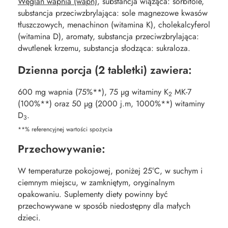
Węglan wapnia (wapń)
, substancja wiążąca: sorbitole,
substancja przeciwzbrylająca: sole magnezowe kwasów
tłuszczowych, menachinon (witamina K), cholekalcyferol
(witamina D), aromaty, substancja przeciwzbrylająca:
dwutlenek krzemu, substancja słodząca: sukraloza.
Dzienna porcja (2 tabletki) zawiera:
600 mg wapnia (75%**), 75 µg witaminy K
MK-7
2
(100%**) oraz 50 µg (2000 j.m, 1000%**) witaminy
D
.
3
**% referencyjnej wartości spożycia
Przechowywanie:
W temperaturze pokojowej, poniżej 25°C, w suchym i
ciemnym miejscu, w zamkniętym, oryginalnym
opakowaniu. Suplementy diety powinny być
przechowywane w sposób niedostępny dla małych
dzieci.