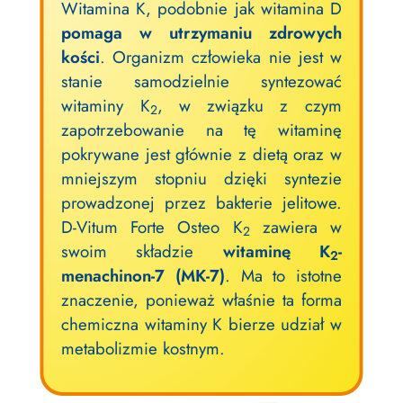
Witamina K, podobnie jak witamina D
pomaga w utrzymaniu zdrowych
kości
. Organizm człowieka nie jest w
stanie samodzielnie syntezować
witaminy K
, w związku z czym
2
zapotrzebowanie na tę witaminę
pokrywane jest głównie z dietą oraz w
mniejszym stopniu dzięki syntezie
prowadzonej przez bakterie jelitowe.
D-Vitum Forte Osteo K
zawiera w
2
swoim składzie
witaminę K
-
2
menachinon-7 (MK-7)
. Ma to istotne
znaczenie, ponieważ właśnie ta forma
chemiczna witaminy K bierze udział w
metabolizmie kostnym.