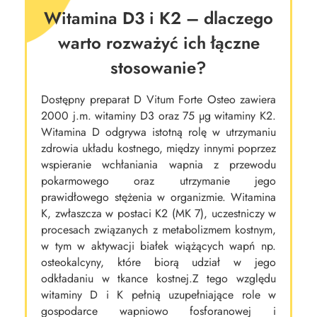
Witamina D3 i K2 – dlaczego
warto rozważyć ich łączne
stosowanie?
Dostępny preparat D Vitum Forte Osteo zawiera
2000 j.m. witaminy D3 oraz 75 µg witaminy K2.
Witamina D odgrywa istotną rolę w utrzymaniu
zdrowia układu kostnego, między innymi poprzez
wspieranie wchłaniania wapnia z przewodu
pokarmowego oraz utrzymanie jego
prawidłowego stężenia w organizmie. Witamina
K, zwłaszcza w postaci K2 (MK 7), uczestniczy w
procesach związanych z metabolizmem kostnym,
w tym w aktywacji białek wiążących wapń np.
osteokalcyny, które biorą udział w jego
odkładaniu w tkance kostnej.Z tego względu
witaminy D i K pełnią uzupełniające role w
gospodarce wapniowo fosforanowej i