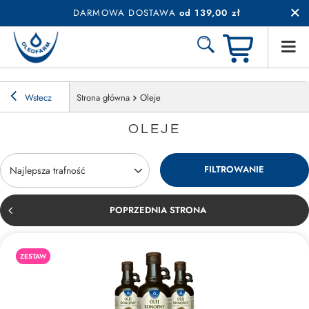
DARMOWA DOSTAWA
od 139,00 zł
Wstecz
Strona główna
Oleje
OLEJE
FILTROWANIE
Zmień sortowanie
Najlepsza trafność
POPRZEDNIA STRONA
ZESTAW