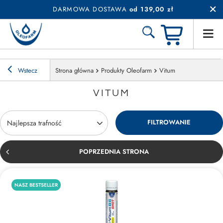
DARMOWA DOSTAWA
od 139,00 zł
Wstecz
Strona główna
Produkty Oleofarm
Vitum
VITUM
FILTROWANIE
Zmień sortowanie
Najlepsza trafność
POPRZEDNIA STRONA
NASZ BESTSELLER