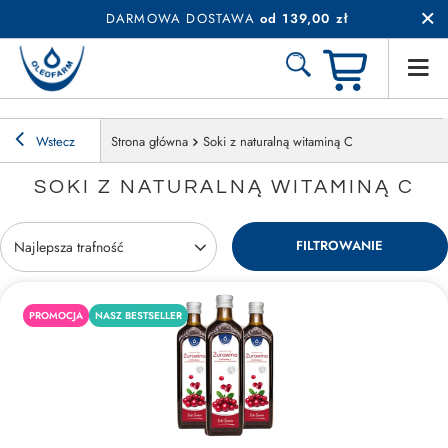
DARMOWA DOSTAWA
od 139,00 zł
Wstecz
Strona główna
Soki z naturalną witaminą C
SOKI Z NATURALNĄ WITAMINĄ C
FILTROWANIE
Zmień sortowanie
Najlepsza trafność
PROMOCJA
NASZ BESTSELLER