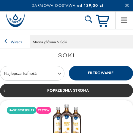
DARMOWA DOSTAWA
od 139,00 zł
Wstecz
Strona główna
Soki
SOKI
FILTROWANIE
Zmień sortowanie
Najlepsza trafność
POPRZEDNIA STRONA
NASZ BESTSELLER
ZESTAW