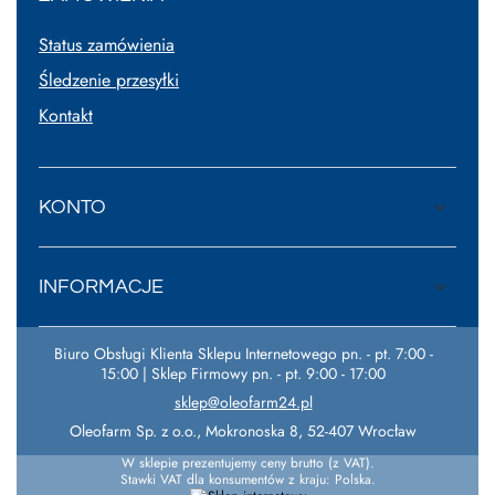
Status zamówienia
Śledzenie przesyłki
Kontakt
KONTO
INFORMACJE
Biuro Obsługi Klienta Sklepu Internetowego pn. - pt. 7:00 -
15:00 | Sklep Firmowy pn. - pt. 9:00 - 17:00
sklep@oleofarm24.pl
Oleofarm Sp. z o.o.
,
Mokronoska 8
,
52-407
Wrocław
W sklepie prezentujemy ceny brutto (z VAT).
Stawki VAT dla konsumentów z kraju:
Polska
.