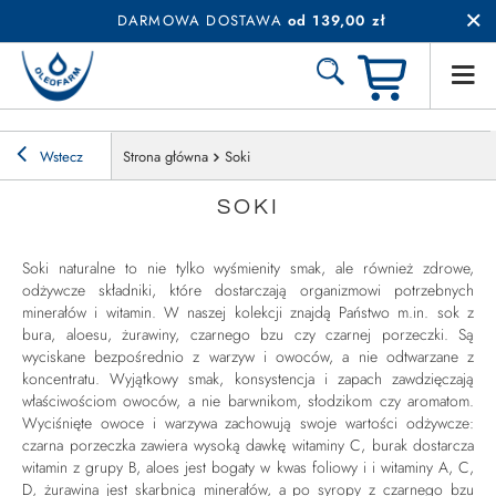
DARMOWA DOSTAWA
od 139,00 zł
Wstecz
Strona główna
Soki
SOKI
Soki naturalne to nie tylko wyśmienity smak, ale również zdrowe,
odżywcze składniki, które dostarczają organizmowi potrzebnych
minerałów i witamin. W naszej kolekcji znajdą Państwo m.in. sok z
bura, aloesu, żurawiny, czarnego bzu czy czarnej porzeczki. Są
wyciskane bezpośrednio z warzyw i owoców, a nie odtwarzane z
koncentratu. Wyjątkowy smak, konsystencja i zapach zawdzięczają
właściwościom owoców, a nie barwnikom, słodzikom czy aromatom.
Wyciśnięte owoce i warzywa zachowują swoje wartości odżywcze:
czarna porzeczka zawiera wysoką dawkę witaminy C, burak dostarcza
witamin z grupy B, aloes jest bogaty w kwas foliowy i i witaminy A, C,
D, żurawina jest skarbnicą minerałów, a po syropy z czarnego bzu