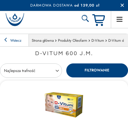
DARMOWA DOSTAWA
od 139,00 zł
Wstecz
Strona główna
Produkty Oleofarm
D-Vitum
D-Vitum dla 
D-VITUM 600 J.M.
FILTROWANIE
Zmień sortowanie
Najlepsza trafność