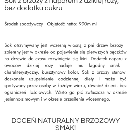
Sok z brzozy z naparem z dzikiej róży,
bez dodatku cukru
Środek spoożywczy | Objętość netto: 990m ml
Sok otrzymywany jest wczesną wiosną z pni drzew brzozy i
zbierany jest w okresie od pojawienia się pierwszych pączków
na drzewie do czasu rozwinięcia się liści. Dodatek naparu z
owoców dzikiej róży nadaje mu łagodny smak i
charakterystyczny, bursztynowy kolor. Sok z brzozy stanowi
doskonałe uzupełnienie codziennej diety i może być
spożywany przez osoby w każdym wieku, również dzieci, bez
ograniczeń ilościowych. Warto go pić zwłaszcza w okresie
jesienno-zimowym i w okresie przesilenia wiosennego.
DOCEŃ NATURALNY BRZOZOWY
SMAK!