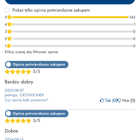
Pokaż tylko opinie potwierdzone zakupem
5
143
4
1
3
0
2
0
1
0
Kliknij ocenę aby filtrować opinie
Opinia potwierdzona zakupem
5/5
Bardzo dobry
2025-08-07
Jadwiga, CIECHOCINEK
Tak
0
Nie
0
Czy opinia była pomocna?
Opinia potwierdzona zakupem
5/5
Dobre
2024-09-13