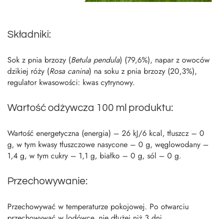
Składniki:
Sok z pnia brzozy (
Betula pendula
) (79,6%), napar z owoców
dzikiej róży (
Rosa canina
) na soku z pnia brzozy (20,3%),
regulator kwasowości: kwas cytrynowy.
Wartość odżywcza 100 ml produktu:
Wartość energetyczna (energia) – 26 kJ/6 kcal, tłuszcz – 0
g, w tym kwasy tłuszczowe nasycone – 0 g, węglowodany –
1,4 g, w tym cukry – 1,1 g, białko – 0 g, sól – 0 g.
Przechowywanie:
Przechowywać w temperaturze pokojowej. Po otwarciu
przechowywać w lodówce, nie dłużej niż 3 dni.