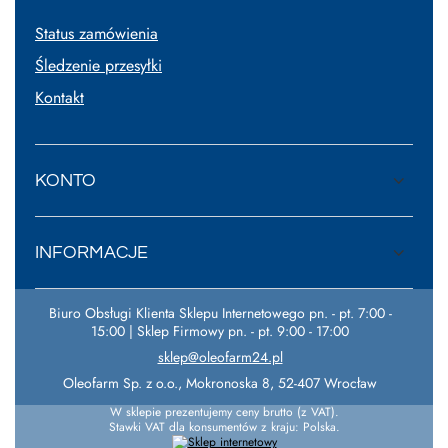
Status zamówienia
Śledzenie przesyłki
Kontakt
KONTO
INFORMACJE
Biuro Obsługi Klienta Sklepu Internetowego pn. - pt. 7:00 -
15:00 | Sklep Firmowy pn. - pt. 9:00 - 17:00
sklep@oleofarm24.pl
Oleofarm Sp. z o.o.
,
Mokronoska 8
,
52-407
Wrocław
W sklepie prezentujemy ceny brutto (z VAT).
Stawki VAT dla konsumentów z kraju:
Polska
.