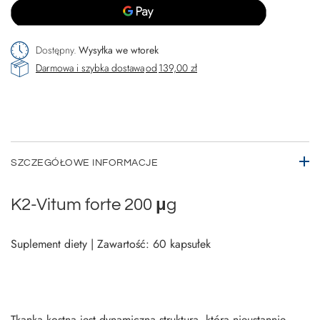
Dostępny
Wysyłka
we wtorek
Darmowa i szybka dostawa
od
139,00 zł
SZCZEGÓŁOWE INFORMACJE
K2-Vitum forte 200 μg
Suplement diety | Zawartość: 60 kapsułek
Tkanka kostna jest dynamiczną strukturą, która nieustannie