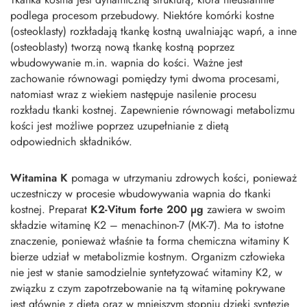
podlega procesom przebudowy. Niektóre komórki kostne
(osteoklasty) rozkładają tkankę kostną uwalniając wapń, a inne
(osteoblasty) tworzą nową tkankę kostną poprzez
wbudowywanie m.in. wapnia do kości. Ważne jest
zachowanie równowagi pomiędzy tymi dwoma procesami,
natomiast wraz z wiekiem następuje nasilenie procesu
rozkładu tkanki kostnej. Zapewnienie równowagi metabolizmu
kości jest możliwe poprzez uzupełnianie z dietą
odpowiednich składników.
Witamina K
pomaga w utrzymaniu zdrowych kości, ponieważ
uczestniczy w procesie wbudowywania wapnia do tkanki
kostnej. Preparat
K2-Vitum forte 200 μg
zawiera w swoim
składzie witaminę K2 – menachinon-7 (MK-7). Ma to istotne
znaczenie, ponieważ właśnie ta forma chemiczna witaminy K
bierze udział w metabolizmie kostnym. Organizm człowieka
nie jest w stanie samodzielnie syntetyzować witaminy K2, w
związku z czym zapotrzebowanie na tą witaminę pokrywane
jest głównie z dietą oraz w mniejszym stopniu dzięki syntezie