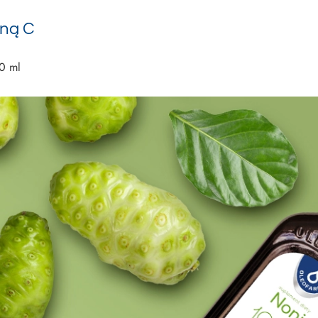
iną C
90 ml