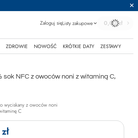
0,00 zł
Zaloguj się
Listy zakupowe
ZDROWIE
NOWOŚĆ
KRÓTKIE DATY
ZESTAWY
% sok NFC z owoców noni z witaminą C,
io wyciskany z owoców noni
itaminę C
zł