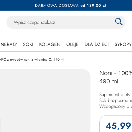
DARMOWA DOSTAWA
od 139,00 zł
INERAŁY
SOKI
KOLAGEN
OLEJE
DLA DZIECI
SYROPY
NFC z owoców noni z witaminą C, 490 ml
Noni - 100
490 ml
Suplement diety
Sok bezpośredn
Wzbogacony o w
45,99 