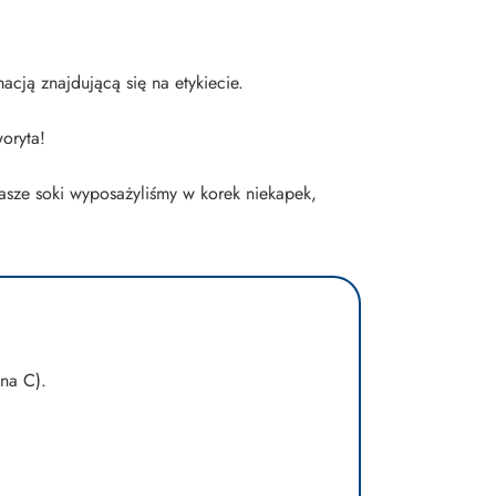
cją znajdującą się na etykiecie.
oryta!
asze soki wyposażyliśmy w korek niekapek,
ina C).