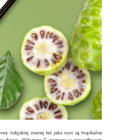
y indyjskiej znanej też jako noni są tropikalne
nnej diecie. Witamina C pomaga w prawidłowym