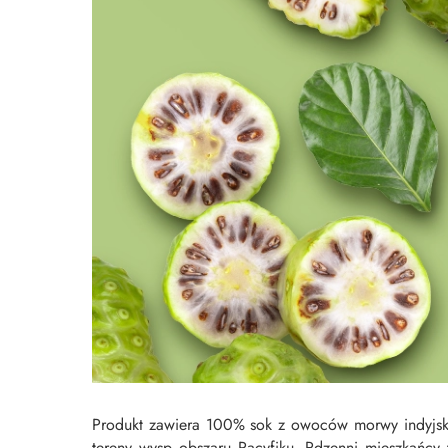
Produkt zawiera 100% sok z owoców morwy indyjskiej
tereny wysp obszaru Pacyfiku. Rdzenni mieszkańc