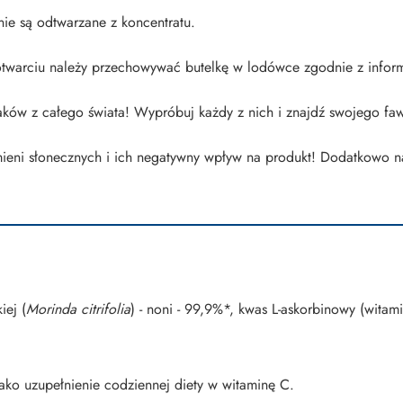
ie są odtwarzane z koncentratu.
otwarciu należy przechowywać butelkę w lodówce zgodnie z informa
aków z całego świata! Wypróbuj każdy z nich i znajdź swojego faw
ieni słonecznych i ich negatywny wpływ na produkt! Dodatkowo n
iej (
Morinda citrifolia
) - noni - 99,9%*, kwas L-askorbinowy (witam
jako uzupełnienie codziennej diety w witaminę C.