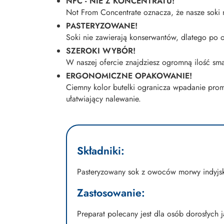
NFC - NIE Z KONCENTRATU!
Not From Concentrate oznacza, że nasze soki n
PASTERYZOWANE!
Soki nie zawierają konserwantów, dlatego po 
SZEROKI WYBÓR!
W naszej ofercie znajdziesz ogromną ilość sm
ERGONOMICZNE OPAKOWANIE!
Ciemny kolor butelki ogranicza wpadanie prom
ułatwiający nalewanie.
Składniki:
Pasteryzowany sok z owoców morwy indyjsk
Zastosowanie:
Preparat polecany jest dla osób dorosłych 