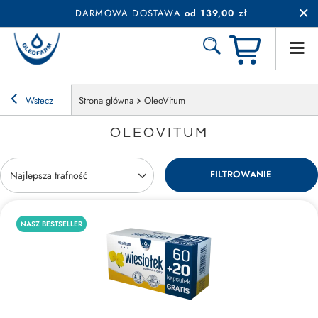
DARMOWA DOSTAWA
od 139,00 zł
Wstecz
Strona główna
OleoVitum
OLEOVITUM
FILTROWANIE
Zmień sortowanie
Najlepsza trafność
NASZ BESTSELLER