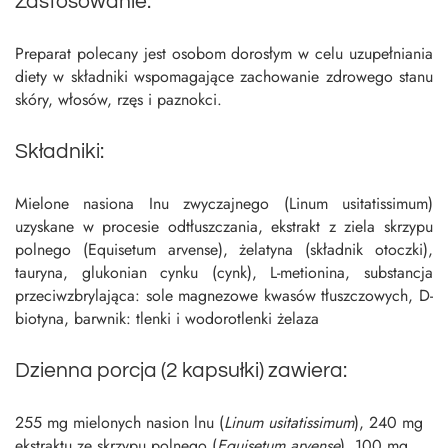
Zastosowanie:
Preparat polecany jest osobom dorosłym w celu uzupełniania
diety w składniki wspomagające zachowanie zdrowego stanu
skóry, włosów, rzęs i paznokci.
Składniki:
Mielone nasiona Inu zwyczajnego (Linum usitatissimum)
uzyskane w procesie odtłuszczania, ekstrakt z ziela skrzypu
polnego (Equisetum arvense), żelatyna (składnik otoczki),
tauryna, glukonian cynku (cynk), L-metionina, substancja
przeciwzbrylająca: sole magnezowe kwasów tłuszczowych, D-
biotyna, barwnik: tlenki i wodorotlenki żelaza
Dzienna porcja (2 kapsułki) zawiera:
255 mg mielonych nasion lnu (
Linum usitatissimum
), 240 mg
ekstraktu ze skrzypu polnego (
Equisetum arvense
), 100 mg