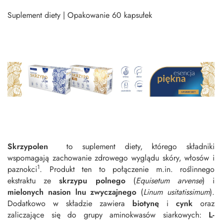
Suplement diety | Opakowanie 60 kapsułek
Skrzypolen
to suplement diety, którego składniki
wspomagają zachowanie zdrowego wyglądu skóry, włosów i
1
paznokci
. Produkt ten to połączenie m.in. roślinnego
ekstraktu ze
skrzypu polnego
(
Equisetum arvense
) i
mielonych nasion lnu zwyczajnego
(
Linum usitatissimum
).
Dodatkowo w składzie zawiera
biotynę
i
cynk
oraz
zaliczające się do grupy aminokwasów siarkowych:
L-