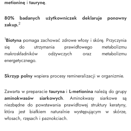
metioninę
i
taurynę
.
80% badanych użytkowniczek deklaruje ponowny
2
zakup.
1
Biotyna
pomaga zachować zdrowe włosy i skórę. Przyczynia
się do utrzymania prawidłowego metabolizmu
makroskładników odżywczych oraz metabolizmu
energetycznego.
Skrzyp polny
wspiera procesy remineralizacji w organizmie.
Zawarta w preparacie
tauryna
i
L-metionina
należą do grupy
aminokwasów siarkowych
. Aminokwasy siarkowe są
niezbędne do powstawania prawidłowej struktury keratyny,
która jest białkiem naturalnie występującym w skórze,
włosach, rzęsach i paznokciach.