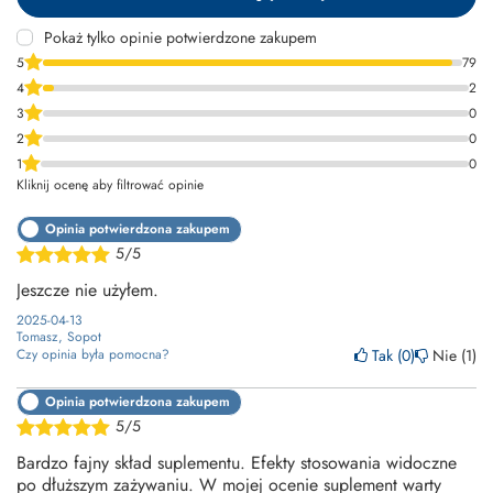
Pokaż tylko opinie potwierdzone zakupem
5
79
4
2
3
0
2
0
1
0
Kliknij ocenę aby filtrować opinie
Opinia potwierdzona zakupem
5/5
Jeszcze nie użyłem.
2025-04-13
Tomasz, Sopot
Tak
0
Nie
1
Czy opinia była pomocna?
Opinia potwierdzona zakupem
5/5
Bardzo fajny skład suplementu. Efekty stosowania widoczne
po dłuższym zażywaniu. W mojej ocenie suplement warty