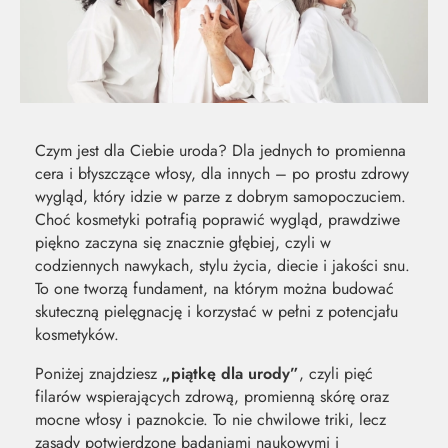
Czym jest dla Ciebie uroda? Dla jednych to promienna
cera i błyszczące włosy, dla innych – po prostu zdrowy
wygląd, który idzie w parze z dobrym samopoczuciem.
Choć kosmetyki potrafią poprawić wygląd, prawdziwe
piękno zaczyna się znacznie głębiej, czyli w
codziennych nawykach, stylu życia, diecie i jakości snu.
To one tworzą fundament, na którym można budować
skuteczną pielęgnację i korzystać w pełni z potencjału
kosmetyków.
MOC Z
SO
Poniżej znajdziesz
„piątkę dla urody”
, czyli pięć
filarów wspierających zdrową, promienną skórę oraz
mocne włosy i paznokcie. To nie chwilowe triki, lecz
NATURY
ŚW
zasady potwierdzone badaniami naukowymi i