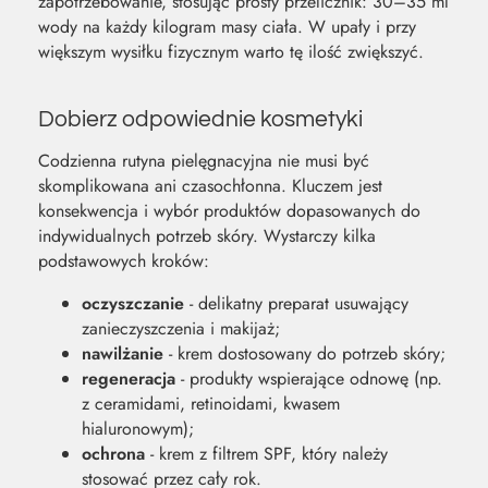
zapotrzebowanie, stosując prosty przelicznik: 30–35 ml
wody na każdy kilogram masy ciała. W upały i przy
większym wysiłku fizycznym warto tę ilość zwiększyć.
Dobierz odpowiednie kosmetyki
Codzienna rutyna pielęgnacyjna nie musi być
skomplikowana ani czasochłonna. Kluczem jest
konsekwencja i wybór produktów dopasowanych do
indywidualnych potrzeb skóry. Wystarczy kilka
podstawowych kroków:
oczyszczanie
- delikatny preparat usuwający
zanieczyszczenia i makijaż;
nawilżanie
- krem dostosowany do potrzeb skóry;
regeneracja
- produkty wspierające odnowę (np.
z ceramidami, retinoidami, kwasem
hialuronowym);
ochrona
- krem z filtrem SPF, który należy
stosować przez cały rok.