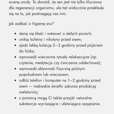
ocenę urody. To dowód, że sen jest nie tylko kluczowy
dla regeneracji organizmu, ale też widocznie przekłada
się na to, jak postrzegają nas inni.
Jak zadbać o higienę snu?
staraj się kłaść i wstawać o stałych porach;
unikaj kofeiny i nikotyny przed snem;
zjedz lekką kolację 2–3 godziny przed pójściem
do łóżka;
wprowadź wieczorne rytuały relaksacyjne (np.
czytanie, medytacja czy ćwiczenia oddechowe);
wprowadź aktywność fizyczną późnym
popołudniem lub wieczorem;
odłóż telefon i komputer na 1–2 godziny przed
snem – niebieskie światło zaburza produkcję
melatoniny;
z pomocą mogą Ci także przyjść naturalne
substancje wyciszające i ułatwiające zasypianie.