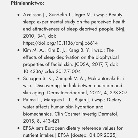
Piśmiennictwo:
Axelsson J., Sundelin T., Ingre M. i wsp.: Beauty
sleep: experimental study on the perceived health
and attractiveness of sleep deprived people. BMJ,
2010, 341, doi:
https://doi.org/10.1136/bmj.c6614
Kim M. A., Kim E. J., Kang B. Y. i wsp.: The
effects of sleep deprivation on the biophysical
properties of facial skin. JCDSA, 2017, 7, doi:
10.4236/jcdsa.2017.71004
Schagen S. K., Zampeli V. A., Makrantonaki E. i
wsp.: Discovering the link between nutrition and
skin aging. Dermatoendocrinol, 2012, 4, 298-307
Palma L., Marques L. T., Bujan J. i wsp.: Dietary
water affects human skin hydration and
biomechanics, Clin Cosmet Investig Dermatol,
2015, 8, 413-421
EFSA sets European dietary reference values for
nutrient intakes | EFSA [dostęp: 04.09.2025]