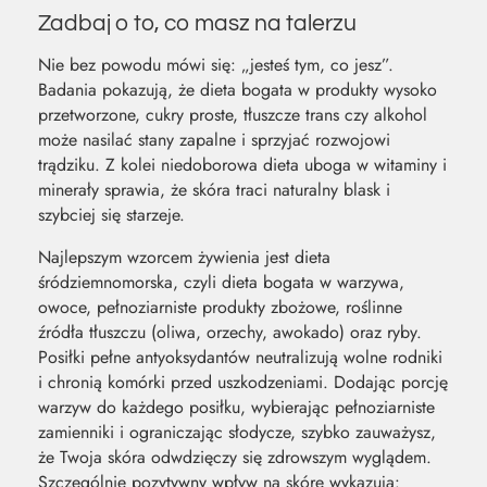
Zadbaj o to, co masz na talerzu
Nie bez powodu mówi się: „jesteś tym, co jesz”.
Badania pokazują, że dieta bogata w produkty wysoko
przetworzone, cukry proste, tłuszcze trans czy alkohol
może nasilać stany zapalne i sprzyjać rozwojowi
trądziku. Z kolei niedoborowa dieta uboga w witaminy i
minerały sprawia, że skóra traci naturalny blask i
szybciej się starzeje.
Najlepszym wzorcem żywienia jest dieta
śródziemnomorska, czyli dieta bogata w warzywa,
owoce, pełnoziarniste produkty zbożowe, roślinne
źródła tłuszczu (oliwa, orzechy, awokado) oraz ryby.
Posiłki pełne antyoksydantów neutralizują wolne rodniki
i chronią komórki przed uszkodzeniami. Dodając porcję
warzyw do każdego posiłku, wybierając pełnoziarniste
zamienniki i ograniczając słodycze, szybko zauważysz,
że Twoja skóra odwdzięczy się zdrowszym wyglądem.
Szczególnie pozytywny wpływ na skórę wykazują: