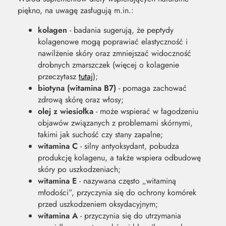
piękno, na uwagę zasługują m.in.:
kolagen
- badania sugerują, że peptydy
kolagenowe mogą poprawiać elastyczność i
nawilżenie skóry oraz zmniejszać widoczność
drobnych zmarszczek (więcej o kolagenie
przeczytasz
tutaj
);
biotyna (witamina B7)
- pomaga zachować
zdrową skórę oraz włosy;
olej z wiesiołka
- może wspierać w łagodzeniu
objawów związanych z problemami skórnymi,
takimi jak suchość czy stany zapalne;
witamina C
- silny antyoksydant, pobudza
produkcję kolagenu, a także wspiera odbudowę
skóry po uszkodzeniach;
witamina E
- nazywana często „witaminą
młodości”, przyczynia się do ochrony komórek
przed uszkodzeniem oksydacyjnym;
witamina A
- przyczynia się do utrzymania